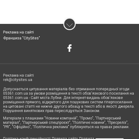
Реклама на сайті
Франшиза "CitySites"
Реклама на сайті
rek@citysites.ua
Допускається цитування матеріалів без отримання попередньої згоди
05361.com.ua за умови розміщення в тексті обов'язкового посилання на
05361.com.ua - Сайт міста Лубни. Для інтернет-видань обов'язкове
розміщення прямого, відкритого для пошукових систем гіперпосилання
на цитовані статті не нижче другого абзацу в тексті або в якості джерела.
Порушення виняткових прав переслідується Законом.
Матеріали з плашками "Новини компаній", "Промо", "Партнерський
матеріал", "Партнерський спецпроєкт", "Політичні новини", "Пресреліз",
"PR", "Офіційно", "Політична реклама" публікуються на правах реклами.
Політика конфіденційності
Правила сайту
Правила