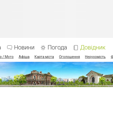
а
Новини
Погода
Довідник
о / Мото
Афіша
Карта міста
Оголошення
Нерухомість
Ф