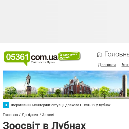
Головн
Дозвілля
Авт
О
Оперативний моніторинг ситуації довкола COVID-19 у Лубнах
Головна
Довідник
Зоосвіт
Зоосвіт в Лубнах