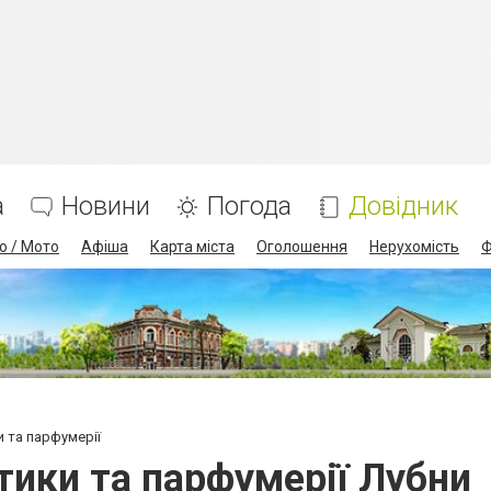
а
Новини
Погода
Довідник
о / Мото
Афіша
Карта міста
Оголошення
Нерухомість
Ф
и та парфумерії
тики та парфумерії Лубни