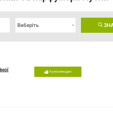
Виберіть
ЗН
йної
Я рекомендую