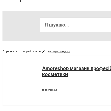
Сортувати:
за рейтингом
за переглядами
Amoreshop магазин професі
косметики
0800210064