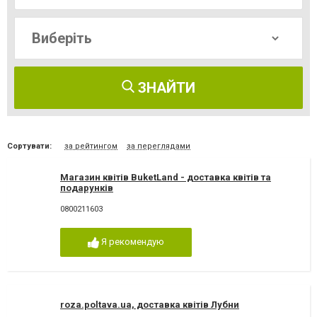
ЗНАЙТИ
Сортувати:
за рейтингом
за переглядами
Магазин квітів BuketLand - доставка квітів та
подарунків
0800211603
Я рекомендую
roza.poltava.ua, доставка квітів Лубни