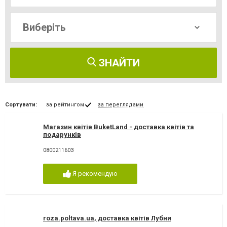
ЗНАЙТИ
Сортувати:
за рейтингом
за переглядами
Магазин квітів BuketLand - доставка квітів та
подарунків
0800211603
Я рекомендую
roza.poltava.ua, доставка квітів Лубни