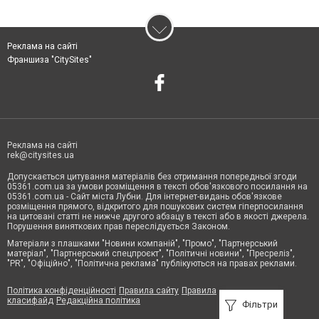
Реклама на сайті
Франшиза "CitySites"
Реклама на сайті
rek@citysites.ua
Допускається цитування матеріалів без отримання попередньої згоди
05361.com.ua за умови розміщення в тексті обов'язкового посилання на
05361.com.ua - Сайт міста Лубни. Для інтернет-видань обов'язкове
розміщення прямого, відкритого для пошукових систем гіперпосилання
на цитовані статті не нижче другого абзацу в тексті або в якості джерела.
Порушення виняткових прав переслідується Законом.
Матеріали з плашками "Новини компаній", "Промо", "Партнерський
матеріал", "Партнерський спецпроєкт", "Політичні новини", "Пресреліз",
"PR", "Офіційно", "Політична реклама" публікуються на правах реклами.
Політика конфіденційності
Правила сайту
Правила
класифайд
Редакційна політика
Фільтри