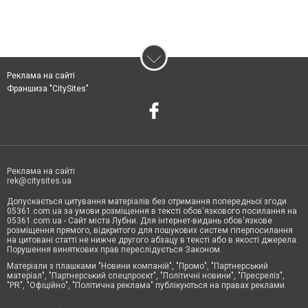
Реклама на сайті
Франшиза "CitySites"
Реклама на сайті
rek@citysites.ua
Допускається цитування матеріалів без отримання попередньої згоди
05361.com.ua за умови розміщення в тексті обов'язкового посилання на
05361.com.ua - Сайт міста Лубни. Для інтернет-видань обов'язкове
розміщення прямого, відкритого для пошукових систем гіперпосилання
на цитовані статті не нижче другого абзацу в тексті або в якості джерела.
Порушення виняткових прав переслідується Законом.
Матеріали з плашками "Новини компаній", "Промо", "Партнерський
матеріал", "Партнерський спецпроєкт", "Політичні новини", "Пресреліз",
"PR", "Офіційно", "Політична реклама" публікуються на правах реклами.