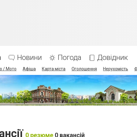
а
Новини
Погода
Довідник
о / Мото
Афіша
Карта міста
Оголошення
Нерухомість
Ф
ансії
0 резюме
0 вакансій