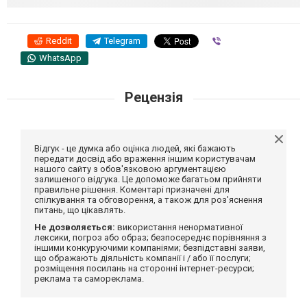
Reddit
Telegram
Viber
WhatsApp
Рецензія
Відгук - це думка або оцінка людей, які бажають
передати досвід або враження іншим користувачам
нашого сайту з обов'язковою аргументацією
залишеного відгука. Це допоможе багатьом прийняти
правильне рішення. Коментарі призначені для
спілкування та обговорення, а також для роз'яснення
питань, що цікавлять.
Не дозволяється:
використання ненормативної
лексики, погроз або образ; безпосереднє порівняння з
іншими конкуруючими компаніями; безпідставні заяви,
що ображають діяльність компанії і / або її послуги;
розміщення посилань на сторонні інтернет-ресурси;
реклама та самореклама.