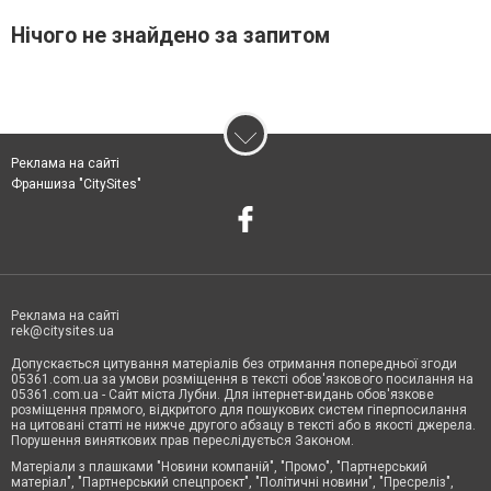
Нічого не знайдено за запитом
Реклама на сайті
Франшиза "CitySites"
Реклама на сайті
rek@citysites.ua
Допускається цитування матеріалів без отримання попередньої згоди
05361.com.ua за умови розміщення в тексті обов'язкового посилання на
05361.com.ua - Сайт міста Лубни. Для інтернет-видань обов'язкове
розміщення прямого, відкритого для пошукових систем гіперпосилання
на цитовані статті не нижче другого абзацу в тексті або в якості джерела.
Порушення виняткових прав переслідується Законом.
Матеріали з плашками "Новини компаній", "Промо", "Партнерський
матеріал", "Партнерський спецпроєкт", "Політичні новини", "Пресреліз",