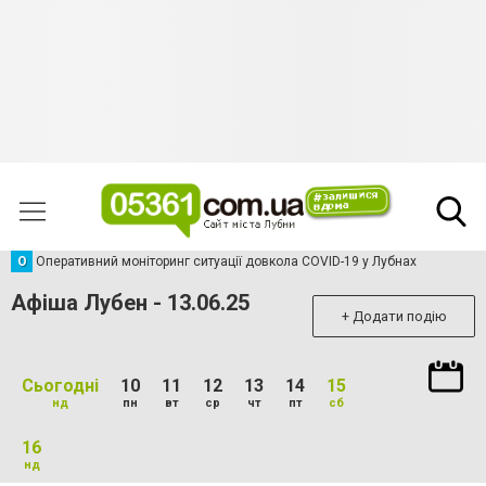
О
Оперативний моніторинг ситуації довкола COVID-19 у Лубнах
Афіша Лубен - 13.06.25
+ Додати подію
Сьогодні
10
11
12
13
14
15
нд
пн
вт
ср
чт
пт
сб
16
нд