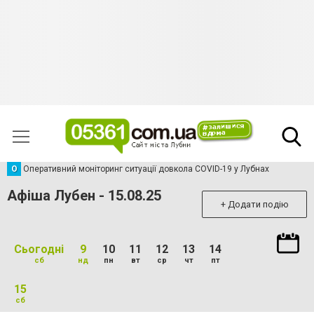
О
Оперативний моніторинг ситуації довкола COVID-19 у Лубнах
Афіша Лубен - 15.08.25
+ Додати подію
Сьогодні
9
10
11
12
13
14
сб
нд
пн
вт
ср
чт
пт
15
сб