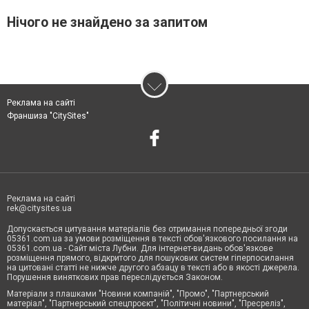
Нічого не знайдено за запитом
Реклама на сайті
Франшиза "CitySites"
Реклама на сайті
rek@citysites.ua
Допускається цитування матеріалів без отримання попередньої згоди
05361.com.ua за умови розміщення в тексті обов'язкового посилання на
05361.com.ua - Сайт міста Лубни. Для інтернет-видань обов'язкове
розміщення прямого, відкритого для пошукових систем гіперпосилання
на цитовані статті не нижче другого абзацу в тексті або в якості джерела.
Порушення виняткових прав переслідується Законом.
Матеріали з плашками "Новини компаній", "Промо", "Партнерський
матеріал", "Партнерський спецпроєкт", "Політичні новини", "Пресреліз",