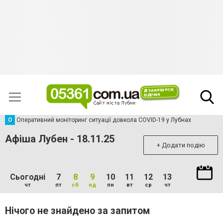
О
Оперативний моніторинг ситуації довкола COVID-19 у Лубнах
Афіша Лубен - 18.11.25
+ Додати подію
Сьогодні
7
8
9
10
11
12
13
чт
пт
сб
нд
пн
вт
ср
чт
Нічого не знайдено за запитом