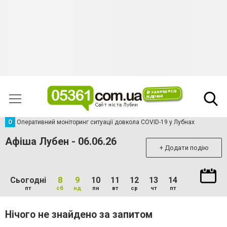
О
Оперативний моніторинг ситуації довкола COVID-19 у Лубнах
Афіша Лубен - 06.06.26
+ Додати подію
Сьогодні
8
9
10
11
12
13
14
пт
сб
нд
пн
вт
ср
чт
пт
Нічого не знайдено за запитом