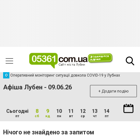
О
Оперативний моніторинг ситуації довкола COVID-19 у Лубнах
Афіша Лубен - 09.06.26
+ Додати подію
Сьогодні
8
9
10
11
12
13
14
пт
сб
нд
пн
вт
ср
чт
пт
Нічого не знайдено за запитом