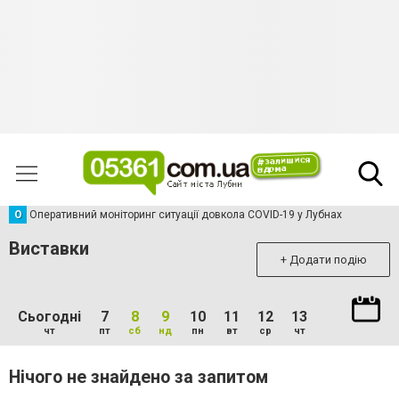
О
Оперативний моніторинг ситуації довкола COVID-19 у Лубнах
Виставки
+ Додати подію
Сьогодні
7
8
9
10
11
12
13
чт
пт
сб
нд
пн
вт
ср
чт
Нічого не знайдено за запитом