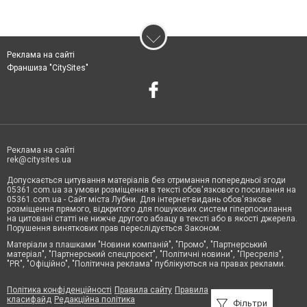
Реклама на сайті
Франшиза "CitySites"
Реклама на сайті
rek@citysites.ua
Допускається цитування матеріалів без отримання попередньої згоди
05361.com.ua за умови розміщення в тексті обов'язкового посилання на
05361.com.ua - Сайт міста Лубни. Для інтернет-видань обов'язкове
розміщення прямого, відкритого для пошукових систем гіперпосилання
на цитовані статті не нижче другого абзацу в тексті або в якості джерела.
Порушення виняткових прав переслідується Законом.
Матеріали з плашками "Новини компаній", "Промо", "Партнерський
матеріал", "Партнерський спецпроєкт", "Політичні новини", "Пресреліз",
"PR", "Офіційно", "Політична реклама" публікуються на правах реклами.
Політика конфіденційності
Правила сайту
Правила
класифайд
Редакційна політика
Фільтри