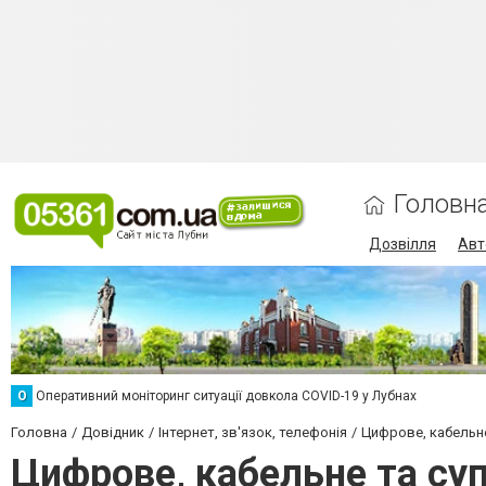
Головн
Дозвілля
Авт
О
Оперативний моніторинг ситуації довкола COVID-19 у Лубнах
Головна
Довідник
Інтернет, зв'язок, телефонія
Цифрове, кабельне
Цифрове, кабельне та су