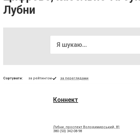
Лубни
Сортувати:
за рейтингом
за переглядами
Коннект
Лубни, проспект Володимирський, 81
380 (50) 342-08-98