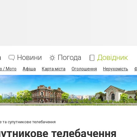
а
Новини
Погода
Довідник
о / Мото
Афіша
Карта міста
Оголошення
Нерухомість
Ф
 та супутникове телебачення
путникове телебачення