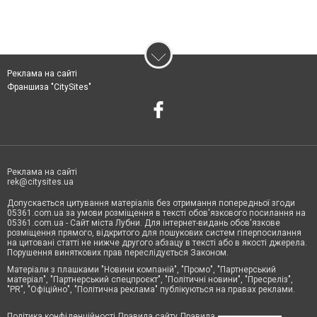
Реклама на сайті
Франшиза "CitySites"
Реклама на сайті
rek@citysites.ua
Допускається цитування матеріалів без отримання попередньої згоди
05361.com.ua за умови розміщення в тексті обов'язкового посилання на
05361.com.ua - Сайт міста Лубни. Для інтернет-видань обов'язкове
розміщення прямого, відкритого для пошукових систем гіперпосилання
на цитовані статті не нижче другого абзацу в тексті або в якості джерела.
Порушення виняткових прав переслідується Законом.
Матеріали з плашками "Новини компаній", "Промо", "Партнерський
матеріал", "Партнерський спецпроєкт", "Політичні новини", "Пресреліз",
"PR", "Офіційно", "Політична реклама" публікуються на правах реклами.
Політика конфіденційності
Правила сайту
Правила