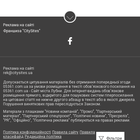
Реклама на сайті
Франшиза "CitySites"
Реклама на сайті
rek@citysites.ua
Допускається цитування матеріалів без отримання попередньої згоди
05361.com.ua за умови розміщення в тексті обов'язкового посилання на
05361.com.ua - Сайт міста Лубни. Для інтернет-видань обов'язкове
розміщення прямого, відкритого для пошукових систем гіперпосилання
на цитовані статті не нижче другого абзацу в тексті або в якості джерела.
Порушення виняткових прав переслідується Законом.
Матеріали з плашками "Новини компаній", "Промо", "Партнерський
матеріал", "Партнерський спецпроєкт", "Політичні новини", "Пресреліз",
"PR", "Офіційно", "Політична реклама" публікуються на правах реклами.
Політика конфіденційності
Правила сайту
Правила
класифайд
Редакційна політика
Фільтри