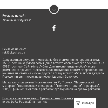
Реклама на сайті
Франшиза "CitySites"
Реклама на сайті
rek@citysites.ua
Допускається цитування матеріалів без отримання попередньої згоди
05361.com.ua за умови розміщення в тексті обов'язкового посилання на
05361.com.ua - Сайт міста Лубни. Для інтернет-видань обов'язкове
розміщення прямого, відкритого для пошукових систем гіперпосилання
на цитовані статті не нижче другого абзацу в тексті або в якості джерела.
Порушення виняткових прав переслідується Законом.
Матеріали з плашками "Новини компаній", "Промо", "Партнерський
матеріал", "Партнерський спецпроєкт", "Політичні новини", "Пресреліз",
"PR", "Офіційно", "Політична реклама" публікуються на правах реклами.
Політика конфіденційності
Правила сайту
Правила
класифайд
Редакційна політика
Фільтри