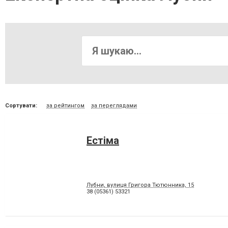
Сортувати:
за рейтингом
за переглядами
Естіма
Лубни, вулиця Григора Тютюнника, 15
38 (05361) 53321