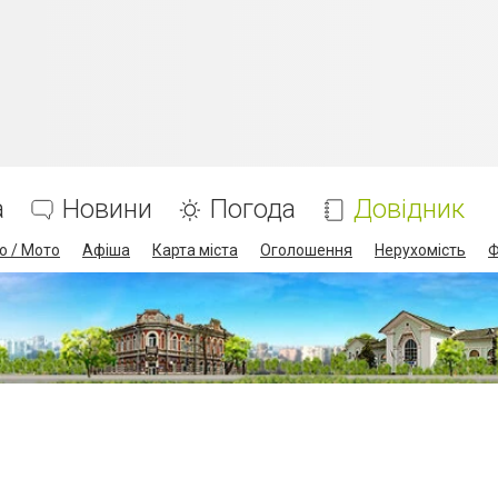
а
Новини
Погода
Довідник
о / Мото
Афіша
Карта міста
Оголошення
Нерухомість
Ф