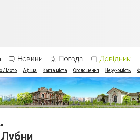
а
Новини
Погода
Довідник
о / Мото
Афіша
Карта міста
Оголошення
Нерухомість
Ф
ки
 Лубни