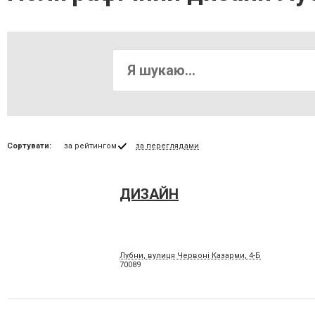
Сортувати:
за рейтингом
за переглядами
ДИЗАЙН
Лубни, вулиця Червоні Казарми, 4-Б
70089