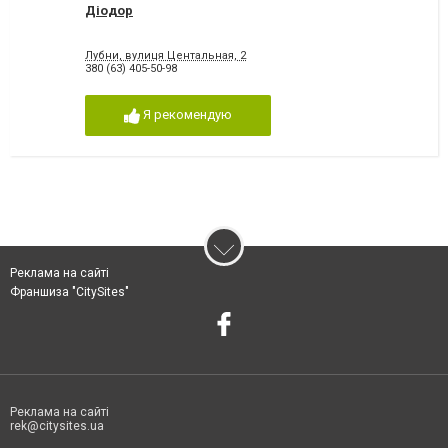
Діодор
Лубни, вулиця Центальная, 2
380 (63) 405-50-98
Я рекомендую
Реклама на сайті
Франшиза "CitySites"
Реклама на сайті
rek@citysites.ua