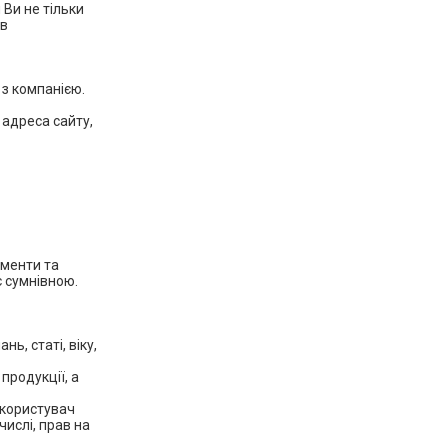
 Ви не тільки
ів
 з компанією.
 адреса сайту,
ументи та
є сумнівною.
ь, статі, віку,
продукції, а
, користувач
числі, прав на