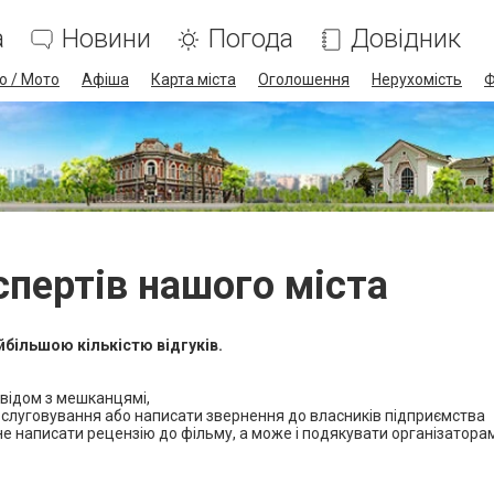
а
Новини
Погода
Довідник
о / Мото
Афіша
Карта міста
Оголошення
Нерухомість
Ф
спертів нашого міста
йбільшою кількістю відгуків.
свідом з мешканцямi,
обслуговування або написати звернення до власників підприємства
ідне написати рецензію до фільму, а може і подякувати організатора