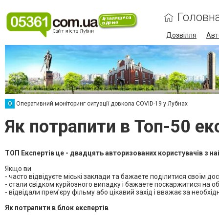
Головн
Дозвілля
Авт
О
Оперативний моніторинг ситуації довкола COVID-19 у Лубнах
Як потрапити в Топ-50 ек
ТОП Експертів це - двадцять авторизованих користувачів з на
Якщо ви
- часто відвідуєте міські заклади та бажаете поділитися своїм до
- стали свідком курйозного випадку і бажаете поскаржитися на 
- відвідали прем'єру фільму або цікавий захід і вважає за необх
Як потрапити в блок експертів