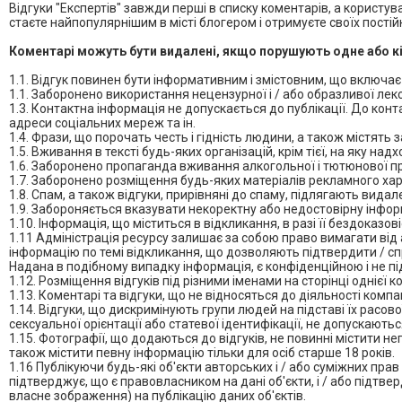
Відгуки "Експертів" завжди перші в списку коментарів, а користу
стаєте найпопулярнішим в місті блогером і отримуєте своїх постійн
Коментарі можуть бути видалені, якщо порушують одне або кіл
1.1. Відгук повинен бути інформативним і змістовним, що включає
1.1. Заборонено використання нецензурної і / або образливої лек
1.3. Контактна інформація не допускається до публікації. До кон
адреси соціальних мереж та ін.
1.4. Фрази, що порочать честь і гідність людини, а також містять 
1.5. Вживання в тексті будь-яких організацій, крім тієї, на яку н
1.6. Заборонено пропаганда вживання алкогольної і тютюнової пр
1.7. Заборонено розміщення будь-яких матеріалів рекламного хар
1.8. Спам, а також відгуки, прирівняні до спаму, підлягають вида
1.9. Забороняється вказувати некоректну або недостовірну інфор
1.10. Інформація, що міститься в відкликання, в разі її бездоказо
1.11 Адміністрація ресурсу залишає за собою право вимагати від а
інформацію по темі відкликання, що дозволяють підтвердити / спр
Надана в подібному випадку інформація, є конфіденційною і не під
1.12. Розміщення відгуків під різними іменами на сторінці однієї 
1.13. Коментарі та відгуки, що не відносяться до діяльності комп
1.14. Відгуки, що дискримінують групи людей на підставі їх расово
сексуальної орієнтації або статевої ідентифікації, не допускають
1.15. Фотографії, що додаються до відгуків, не повинні містити 
також містити певну інформацію тільки для осіб старше 18 років.
1.16 Публікуючи будь-які об'єкти авторських і / або суміжних прав 
підтверджує, що є правовласником на дані об'єкти, і / або підтве
власне зображення) на публікацію даних об'єктів.