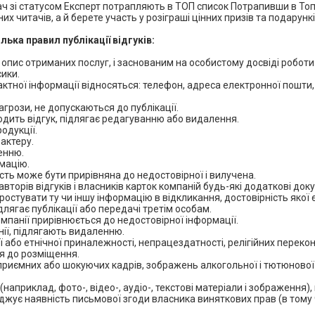
вач зі статусом Експерт потрапляють в ТОП список Потрапивши в Топ
их читачів, а й берете участь у розіграші цінних призів та подарунк
ька правил публікації відгуків:
 опис отриманих послуг, і заснованим на особистому досвіді роботи
сики.
тактної інформації відносяться: телефон, адреса електронної пошти,
загрози, не допускаються до публікації.
адходить відгук, підлягає редагуванню або видалення.
одукції.
актеру.
ленню.
мацію.
вість може бути прирівняна до недостовірної і вилучена.
вторів відгуків і власників карток компаній будь-які додаткові док
остувати ту чи іншу інформацію в відкликання, достовірність якої 
лягає публікації або передачі третім особам.
компанії прирівнюється до недостовірної інформації.
анії, підлягають видаленню.
ї або етнічної приналежності, непрацездатності, релігійних переконан
ся до розміщення.
неприємних або шокуючих кадрів, зображень алкогольної і тютюнової 
(наприклад, фото-, відео-, аудіо-, текстові матеріали і зображення)
рджує наявність письмової згоди власника виняткових прав (в тому 