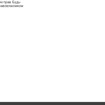
их прав. Будь-
правовласником