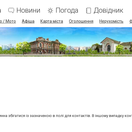
а
Новини
Погода
Довідник
о / Мото
Афіша
Карта міста
Оголошення
Нерухомість
Ф
нна збігатися із зазначеною в полі для контактів. В іншому випадку ко