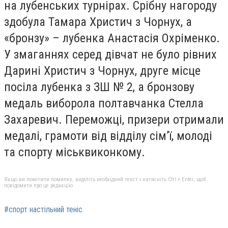
на лубенських турнірах. Срібну нагороду
здобула Тамара Христич з Чорнух, а
«бронзу» – лубенка Анастасія Охріменко.
У змаганнях серед дівчат не було рівних
Дарині Христич з Чорнух, друге місце
посіла лубенка з ЗШ № 2, а бронзову
медаль виборола полтавчанка Стелла
Захаревич. Переможці, призери отримали
медалі, грамоти від відділу сім
’
ї, молоді
та спорту міськвиконкому.
Якщо ви помітили помилку, виділіть необхідний текст і натисніть Ctrl + Enter, щоб
повідомити про це редакцію
#спорт настільний теніс