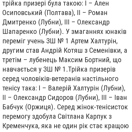
трійка призері була такою: І – Ален
Осиповський (Полтава), ІІ – Роман
Дмитренко (Лубни), ІІІ – Олександр
Шапаренко (Лубни). У змаганнях юнаків
переміг учень ЗШ № 1 Артем Халтурін,
другим став Андрій Котяш з Семенівки, а
третім – лубенець Максим Бортний, що
навчається у ЗШ № 1.Трійка призерів
серед чоловіків-ветеранів настільного
тенісу така: І – Валерій Халтурін (Лубни),
ІІ – Олександр Сидоров (Лубни), ІІІ – Іван
Бабчук (Оржиця). Серед жінок-тенісисток
перемогу здобула Світлана Карпук з
Кременчука, яка не один рік стає кращою