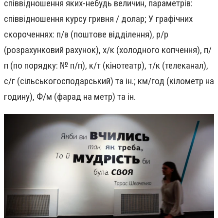
співвідношення яких-небудь величин, параметрів:
співвідношення курсу гривня / долар; У графічних
скороченнях: п/в (поштове відділення), р/р
(розрахунковий рахунок), х/к (холодного копчення), п/
п (по порядку: № п/п), к/т (кінотеатр), т/к (телеканал),
с/г (сільськогосподарський) та ін.; км/год (кілометр на
годину), Ф/м (фарад на метр) та ін.