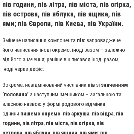
пів години, пів літра, пів міста, пів огірка,
пів острова, пів яблука, пів ящика, пів
ями; пів Європи, пів Києва, пів України.
Змінене написання компонента
пів
: запроваджене
його написання іноді окремо, іноді разом – залежно
від його значення; раніше він писався іноді разом,
іноді через дефіс.
Зокрема, невідмінюваний числівник
пів
зі
значенням
‘половина’
з наступним іменником – загальною та
власною назвою у формі родового відмінка
однини
пишемо окремо
:
пів аркуша
,
пів відра
,
пів
години
,
пів літра
,
пів міста
,
пів огірка
,
пів
острова
,
пів яблука
,
пів ящика
,
пів ями
;
пів