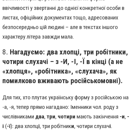
ввічливості у звертанні до однієї конкретної особи в
листах, офіційних документах тощо, адресованих
безпосередньо цій людині – але в текстах іншого
характеру літера завжди мала.
8.
Нагадуємо: два хлопці, три робітники,
чотири слухачі – з -И, -І, -Ї в кінці (а не
«хлопця», «робітника», «слухача», як
помилково вживають російськомовні).
Для тих, хто плутає українську форму з російською на
-а, -я, тепер прямо нагадано: Іменники чол. роду з
числівниками
два
,
три
,
чотири
мають закінчення
-и
,
-
і
(
-ї
): два хлопц
і
, три робітник
и
, чотири слухач
і
.