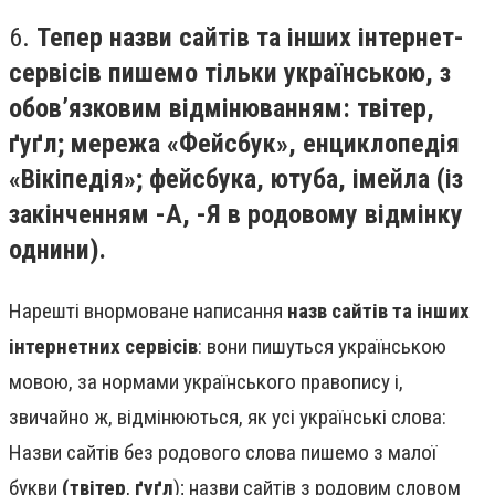
6.
Тепер назви сайтів та інших інтернет-
сервісів пишемо тільки українською, з
обов’язковим відмінюванням: твітер,
ґуґл; мережа «Фейсбук», енциклопедія
«Вікіпедія»; фейсбука, ютуба, імейла (із
закінченням -А, -Я в родовому відмінку
однини).
Нарешті внормоване написання
назв сайтів та інших
інтернетних сервісів
: вони пишуться українською
мовою, за нормами українського правопису і,
звичайно ж, відмінюються, як усі українські слова:
Назви сайтів без родового слова пишемо з малої
букви
(твітер
,
ґуґл
); назви сайтів з родовим словом