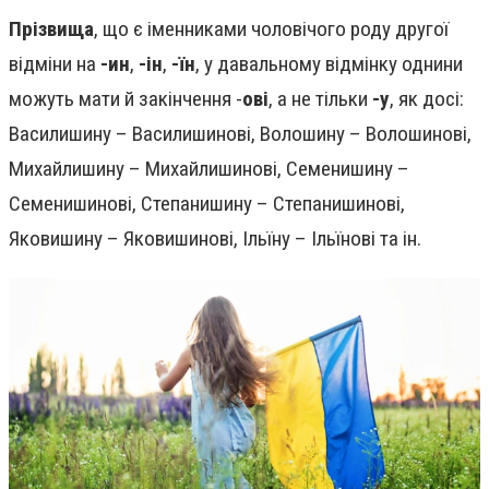
Прізвища
, що є іменниками чоловічого роду другої
відміни на
-ин
,
-ін
,
-їн
, у давальному відмінку однини
можуть мати й закінчення -
ові
, а не тільки
-у
, як досі:
Василишину – Василишинові, Волошину – Волошинові,
Михайлишину – Михайлишинові, Семенишину –
Семенишинові, Степанишину – Степанишинові,
Яковишину – Яковишинові, Ільїну – Ільїнові та ін.