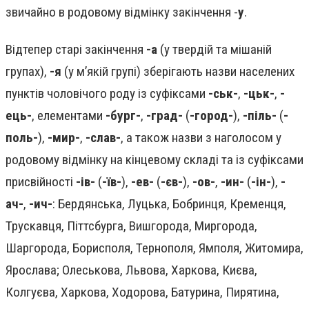
звичайно в родовому відмінку закінчення -
у
.
Відтепер старі закінчення
-а
(у твердій та мішаній
групах),
-я
(у м’якій групі) зберігають назви населених
пунктів чоловічого роду із суфіксами
-ськ-
,
-цьк-
,
-
ець-
, елементами
-бург-
,
-град-
(
-город-
),
-піль-
(
-
поль-
),
-мир-
,
-слав-
, а також назви з наголосом у
родовому відмінку на кінцевому складі та із суфіксами
присвійності
-ів-
(
-їв-
),
-ев-
(
-єв-
),
-ов-
,
-ин-
(
-ін-
),
-
ач-
,
-ич-
: Бердянська, Луцька, Бобринця, Кременця,
Трускавця, Піттсбурга, Вишгорода, Миргорода,
Шаргорода, Борисполя, Тернополя, Ямполя, Житомира,
Ярослава; Олеськова, Львова, Харкова, Києва,
Колгуєва, Харкова, Ходорова, Батурина, Пирятина,