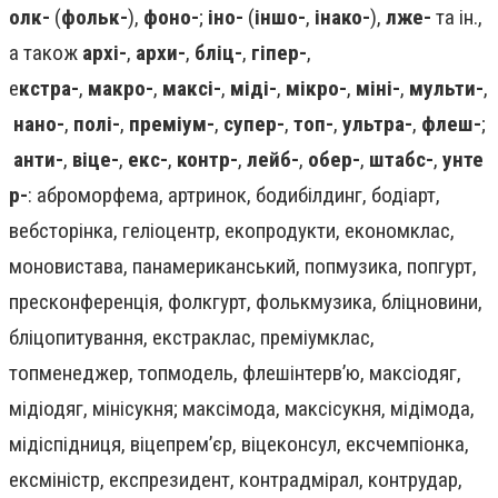
олк-
(
фольк-
),
фоно-
;
іно-
(
іншо-
,
інако-
),
лже-
та ін.,
а також
архі-
,
архи-
,
бліц-
,
гіпер-
,
е
кстра-
,
макро-
,
максі-
,
міді-
,
мікро-
,
міні-
,
мульти-
,
нано-
,
полі-
,
преміум-
,
супер-
,
топ-
,
ультра-
,
флеш-
;
анти-
,
віце-
,
екс-
,
контр-
,
лейб-
,
обер-
,
штабс-
,
унте
р-
: аброморфема, артринок, бодибілдинг, бодіарт,
вебсторінка, геліоцентр, екопродукти, економклас,
моновистава, панамериканський, попмузика, попгурт,
пресконференція, фолкгурт, фолькмузика, бліцновини,
бліцопитування, екстраклас, преміумклас,
топменеджер, топмодель, флешінтерв’ю, максіодяг,
мідіодяг, мінісукня; максімода, максісукня, мідімода,
мідіспідниця, віцепрем’єр, віцеконсул, ексчемпіонка,
ексміністр, експрезидент, контрадмірал, контрудар,