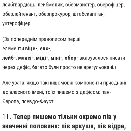
лейбгвардієць, лейбмедик, обермайстер, оберофіцер,
оберлейтенант, оберпрокурор, штабскапітан,
унтерофіцер.
(За попереднім правописом перші
елементи
віце-
,
екс-
,
л
ейб-
,
максі-
,
міді-
,
міні-
,
обер-
вказувалося писати
через дефіс, багато були просто не врегульовані.)
Але увага: якщо такі іншомовні компоненти приєднані
до власного імені, то їх пишемо з дефісом: пан-
Європа, псевдо-Фауст.
11.
Тепер пишемо тільки окремо пів у
значенні половина: пів аркуша, пів відра,