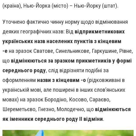
(країна), Нью-Йорка (місто) – Нью-Йорку (штат).
Уточнено фактично чинну норму щодо відмінювання
деяких географічних назв: Від
відприкметникових
українських назв населених пунктів з кінцевим
-е
на зразок Сватове, Синельникове, Гаркушине, Рівне,
що
відмінюються за зразком прикметників у формі
середнього роду
, слід відрізняти подібні за
оформленням
назви з кінцевим -о
(рідковживані в
українській мові, але поширені в інших слов’янських
мовах) на зразок Бородіно, Косово, Сараєво,
Шереметьєво, Гнезно, Молодечно, що
відмінюються
як іменники середнього роду ІІ відміни
.