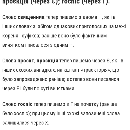
проєкція (через Є); госпіс (через Г).
Слово
священник
тепер пишемо з двома Н, як і в
інших словах зі збігом однакових приголосних на межі
кореня і суфікса; раніше воно було фактичним
винятком і писалося з одним Н.
Слова
проєкт
,
проєкція
тепер пишемо через Є, як і в
інших схожих випадках, на кшталт «траєкторія», що
було запроваджено раніше; дотепер вони писалися
через Е і були по суті винятками.
Слово
госпіс
тепер пишемо з Г на початку (раніше
було хоспіс); при цьому інші схожі запозичені слова
залишилися через Х.