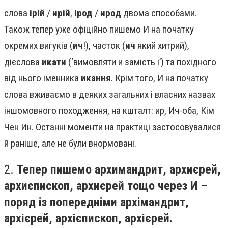
слова
ірій
/
ирій
,
ірод
/
ирод
двома способами.
Також тепер уже офіційно пишемо И на початку
окремих вигуків (
ич
!), часток (
ич
який хитрий),
дієслова
икати
(‘вимовляти и замість і’) та похідного
від нього іменника
икання
. Крім того, И на початку
слова вживаємо в деяких загальних і власних назвах
іншомовного походження, на кшталт: ир, Ич-оба, Кім
Чен Ин. Останні моменти на практиці застосовувалися
й раніше, але не були внормовані.
2.
Тепер пишемо архимандрит, архиєрей,
архиєпископ, архиєрей тощо через И –
поряд із попередніми архімандрит,
архієрей, архієпископ, архієрей.