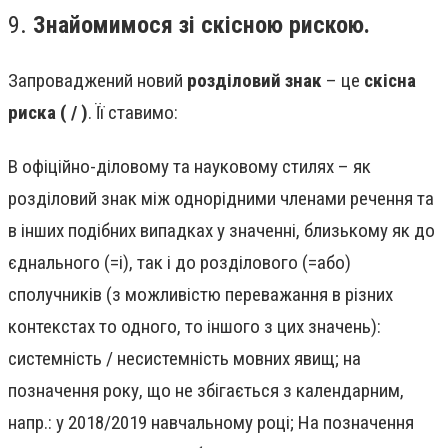
9.
Знайомимося зі скісною рискою.
Запроваджений новий
розділовий знак
– це
скісна
риска ( / )
. Її ставимо:
В офіційно-діловому та науковому стилях – як
розділовий знак між однорідними членами речення та
в інших подібних випадках у значенні, близькому як до
єднального (=і), так і до розділового (=або)
сполучників (з можливістю переважання в різних
контекстах то одного, то іншого з цих значень):
системність / несистемність мовних явищ; на
позначення року, що не збігається з календарним,
напр.: у 2018/2019 навчальному році; На позначення