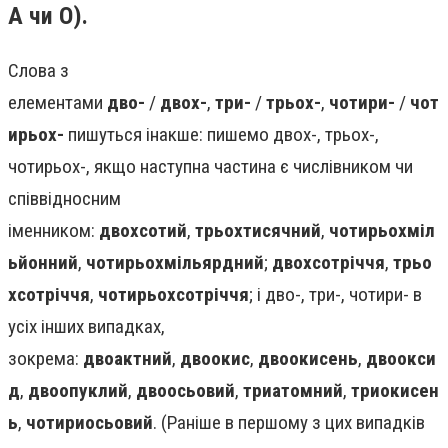
А чи О).
Слова з
елементами
дво-
/
двох-
,
три-
/
трьох-
,
чотири-
/
чот
ирьох-
пишуться інакше: пишемо двох-, трьох-,
чотирьох-, якщо наступна частина є числівником чи
співвідносним
іменником:
двохсотий
,
трьохтисячний
,
чотирьохміл
ьйонний
,
чотирьохмільярдний
;
двохсотріччя
,
трьо
хсотріччя
,
чотирьохсотріччя
; і дво-, три-, чотири- в
усіх інших випадках,
зокрема:
двоактний
,
двоокис
,
двоокисень
,
двоокси
д
,
двоопуклий
,
двоосьовий
,
триатомний
,
триокисен
ь
,
чотириосьовий
. (Раніше в першому з цих випадків