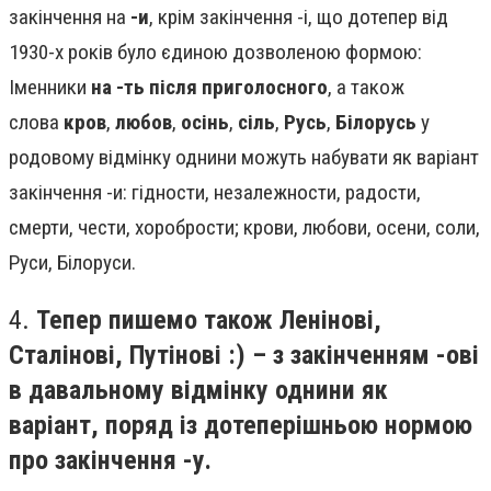
закінчення на
-и
, крім закінчення -і, що дотепер від
1930-х років було єдиною дозволеною формою:
Іменники
на -ть після приголосного
, а також
слова
кров
,
любов
,
осінь
,
сіль
,
Русь
,
Білорусь
у
родовому відмінку однини можуть набувати як варіант
закінчення -и: гідности, незалежности, радости,
смерти, чести, хоробрости; крови, любови, осени, соли,
Руси, Білоруси.
4.
Тепер пишемо також Ленінові,
Сталінові, Путінові :) – з закінченням -ові
в давальному відмінку однини як
варіант, поряд із дотеперішньою нормою
про закінчення -у.