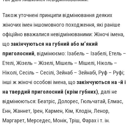
Також уточнені принципи відмінювання деяких
жіночих імен іншомовного походження, які раніше
офіційно вважалися невідмінюваними: Жіночі імена,
що
закінчуються на губний або м’який
приголосний
, відмінюємо: Ізабель – Ізабелі, Етель –
Етелі, Жізель – Жізелі, Мішель – Мішелі, Ніколь –
Ніколі, Сесіль – Сесілі, Зейнаб – Зейнабі, Руф – Руфі;
інші ж жіночі особові імена, що
закінчуються на -й і
на твердий приголосний (крім губних)
, далі не
відмінюються: Беатріс, Долорес, Гюльчатай, Елмас,
Енн, Жаннет, Ірен, Кармен, Кім, Клодін, Ленор,
Маргарет, Мерседес, Монік, Тріш, Фарах і т. ін.