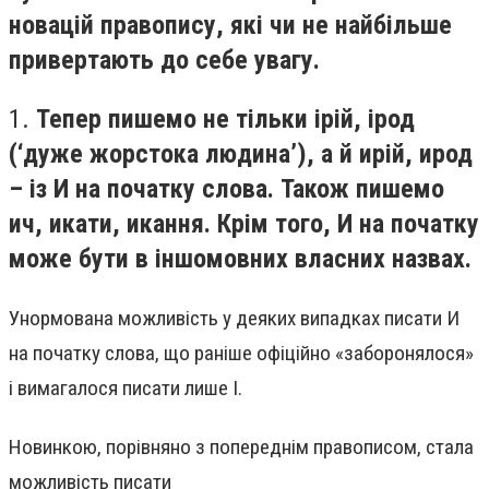
новацій правопису, які чи не найбільше
привертають до себе увагу.
1.
Тепер пишемо не тільки ірій, ірод
(‘дуже жорстока людина’), а й ирій, ирод
– із И на початку слова. Також пишемо
ич, икати, икання. Крім того, И на початку
може бути в іншомовних власних назвах.
Унормована можливість у деяких випадках писати И
на початку слова, що раніше офіційно «заборонялося»
і вимагалося писати лише І.
Новинкою, порівняно з попереднім правописом, стала
можливість писати