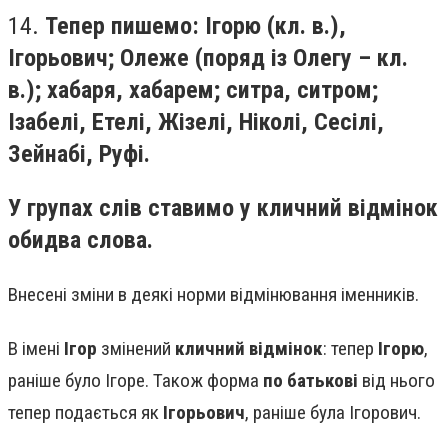
14.
Тепер пишемо: Ігорю (кл. в.),
Ігорьович; Олеже (поряд із Олегу – кл.
в.); хабаря, хабарем; ситра, ситром;
Ізабелі, Етелі, Жізелі, Ніколі, Сесілі,
Зейнабі, Руфі.
У групах слів ставимо у кличний відмінок
обидва слова.
Внесені зміни в деякі норми відмінювання іменників.
В імені
Ігор
змінений
кличний відмінок
: тепер
Ігорю
,
раніше було Ігоре. Також форма
по батькові
від нього
тепер подається як
Ігорьович
, раніше була Ігорович.