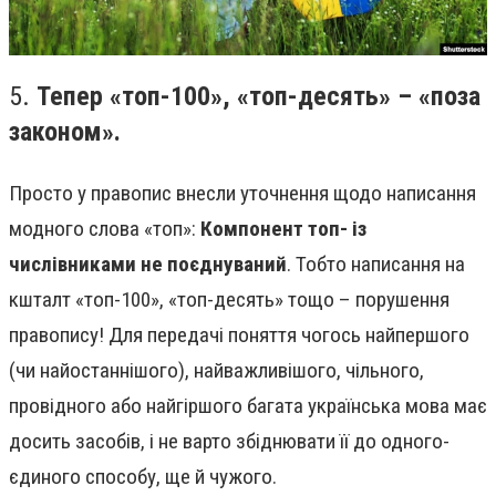
5.
Тепер «топ-100», «топ-десять» – «поза
законом».
Просто у правопис внесли уточнення щодо написання
модного слова «топ»:
Компонент топ- із
числівниками не поєднуваний
. Тобто написання на
кшталт «топ-100», «топ-десять» тощо – порушення
правопису! Для передачі поняття чогось найпершого
(чи найостаннішого), найважливішого, чільного,
провідного або найгіршого багата українська мова має
досить засобів, і не варто збіднювати її до одного-
єдиного способу, ще й чужого.