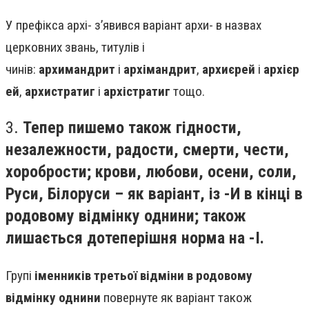
У префікса архі- з’явився варіант архи- в назвах
церковних звань, титулів і
чинів:
архимандрит
і
архімандрит
,
архиєрей
і
архієр
ей
,
архистратиг
і
архістратиг
тощо.
3.
Тепер пишемо також гідности,
незалежности, радости, смерти, чести,
хоробрости; крови, любови, осени, соли,
Руси, Білоруси – як варіант, із -И в кінці в
родовому відмінку однини; також
лишається дотеперішня норма на -І.
Групі
іменників третьої відміни в родовому
відмінку однини
повернуте як варіант також