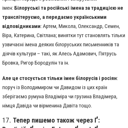
імен:
Білоруські та російські імена за традицією не
транслітеруємо, а передаємо українськими
відповідниками
: Артем, Микола, Олександр, Семен,
Віра, Катерина, Світлана; винятки тут становлять тільки
узвичаєні імена деяких білоруських письменників та
діячів культури – такі, як Алесь Адамович, Пятрусь
Бровка, Ригор Бородулін та ін.
Але це стосується тільки імен білорусів і росіян
:
поруч із Володимиром чи Давидом із цих країн
зберігаємо румуна Владіміра чи грузина Владімера,
німця Давіда чи вірменина Давіта тощо.
17.
Тепер пишемо також через Ґ: