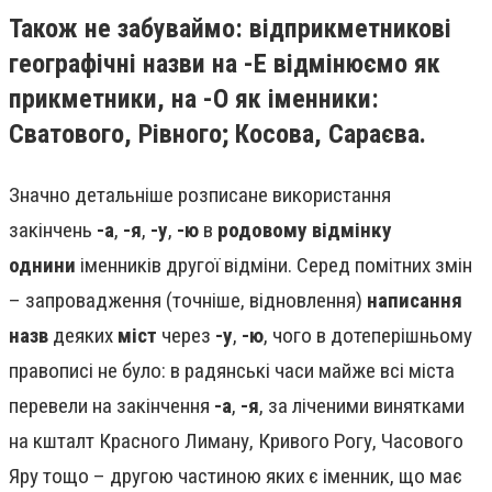
Також не забуваймо: відприкметникові
географічні назви на -Е відмінюємо як
прикметники, на -О як іменники:
Сватового, Рівного; Косова, Сараєва.
Значно детальніше розписане використання
закінчень
-а
,
-я
,
-у
,
-ю
в
родовому відмінку
однини
іменників другої відміни. Серед помітних змін
– запровадження (точніше, відновлення)
написання
назв
деяких
міст
через
-у
,
-ю
, чого в дотеперішньому
правописі не було: в радянські часи майже всі міста
перевели на закінчення
-а
,
-я
, за ліченими винятками
на кшталт Красного Лиману, Кривого Рогу, Часового
Яру тощо – другою частиною яких є іменник, що має