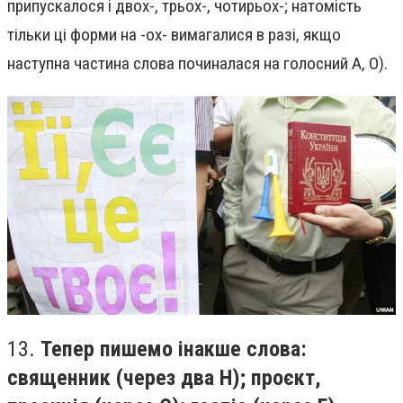
припускалося і двох-, трьох-, чотирьох-; натомість
тільки ці форми на -ох- вимагалися в разі, якщо
наступна частина слова починалася на голосний А, О).
13.
Тепер пишемо інакше слова:
священник (через два Н); проєкт,