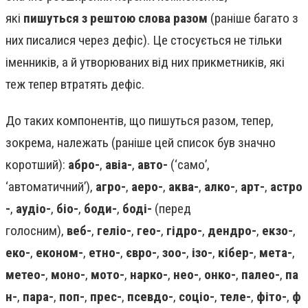
які
пишуться з рештою слова разом
(раніше багато з
них писалися через дефіс). Це стосується не тільки
іменників, а й утворюваних від них прикметників, які
теж тепер втратять дефіс.
До таких компонентів, що пишуться разом, тепер,
зокрема, належать (раніше цей список був значно
коротший):
абро-
,
авіа-
,
авто-
(‘само’,
‘автоматичний’),
агро-
,
аеро-
,
аква-
,
алко-
,
арт-
,
астро
-
,
аудіо-
,
біо-
,
боди-
,
боді-
(перед
голосним),
веб-
,
геліо-
,
гео-
,
гідро-
,
дендро-
,
екзо-
,
еко-
,
економ-
,
етно-
,
євро-
,
зоо-
,
ізо-
,
кібер-
,
мета-
,
метео-
,
моно-
,
мото-
,
нарко-
,
нео-
,
онко-
,
палео-
,
па
н-
,
пара-
,
поп-
,
прес-
,
псевдо-
,
соціо-
,
теле-
,
фіто-
,
ф