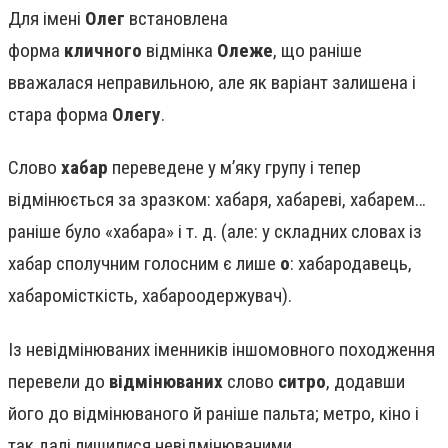
Для імені
Олег
встановлена
форма
кличного
відмінка
Олеже
, що раніше
вважалася неправильною, але як варіант залишена і
стара форма
Олегу
.
Слово
хабар
переведене у м’яку групу і тепер
відмінюється за зразком: хабаря, хабареві, хабарем…
раніше було «хабара» і т. д. (але: у складних словах із
хабар сполучним голосним є лише
о
: хабародавець,
хабаромісткість, хабароодержувач).
Із невідмінюваних іменників іншомовного походження
перевели до
відмінюваних
слово
ситро
, додавши
його до відмінюваного й раніше пальта; метро, кіно і
так далі лишилися невідмінюваними.