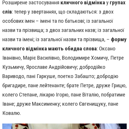
Розширене застосування
кличного відмінка
у
групах
слів
: тепер у звертаннях, що складаються: з двох
особових імен – імені та по батькові; із загальної
назви та прізвища; з двох загальних назв; із загальної
назви та імені; із загальної назви та прізвища, –
форму
кличного відмінка мають обидва слова
: Оксано
Іванівно, Маріє Василівно, Володимире Хомичу, Петре
Кузьмичу, Ярославе Андрійовичу; добродійко
Вариводо, пані Гаркуше, поетко Забашто; добродію
бригадире, пане лейтенанте; брате Петре, друже Грицю,
колего Степане, лікарю Ігорю, пане Віталію, побратиме
Іване; друже Максименку; колего Євгенищуку, пане
Ковалю.