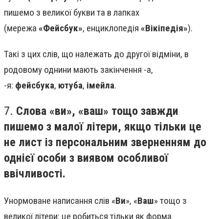
пишемо з великої букви та в лапках
(мережа
«Фейсбук»
, енциклопедія
«Вікіпедія»
).
Такі з цих слів, що належать до другої відміни, в
родовому однини мають закінчення -а,
-я:
фейсбука
,
ютуба
,
імейла
.
7.
Слова «ви», «ваш» тощо завжди
пишемо з малої літери, якщо тільки це
не лист із персональним зверненням до
однієї особи з виявом особливої
ввічливості.
Унормоване написання слів «
Ви
», «
Ваш
» тощо з
великої літери: це робиться тільки як форма