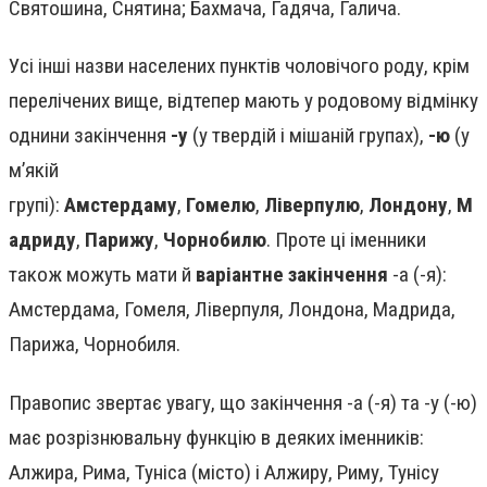
Святошина, Снятина; Бахмача, Гадяча, Галича.
Усі інші назви населених пунктів чоловічого роду, крім
перелічених вище, відтепер мають у родовому відмінку
однини закінчення
-у
(у твердій і мішаній групах),
-ю
(у
м’якій
групі):
Амстердаму
,
Гомелю
,
Ліверпулю
,
Лондону
,
М
адриду
,
Парижу
,
Чорнобилю
. Проте ці іменники
також можуть мати й
варіантне закінчення
-а (-я):
Амстердама, Гомеля, Ліверпуля, Лондона, Мадрида,
Парижа, Чорнобиля.
Правопис звертає увагу, що закінчення -а (-я) та -у (-ю)
має розрізнювальну функцію в деяких іменників:
Алжира, Рима, Туніса (місто) і Алжиру, Риму, Тунісу