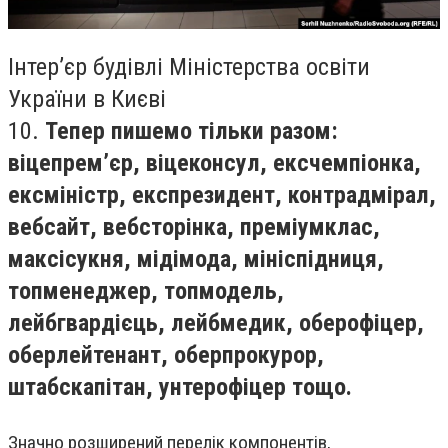
Інтер’єр будівлі Міністерства освіти
України в Києві
10.
Тепер пишемо тільки разом:
віцепрем’єр, віцеконсул, ексчемпіонка,
ексміністр, експрезидент, контрадмірал,
вебсайт, вебсторінка, преміумклас,
максісукня, мідімода, мініспідниця,
топменеджер, топмодель,
лейбгвардієць, лейбмедик, оберофіцер,
оберлейтенант, оберпрокурор,
штабскапітан, унтерофіцер тощо.
Значно розширений перелік компонентів,