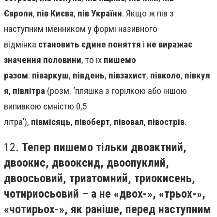
Європи
,
пів Києва
,
пів України
. Якщо ж пів з
наступним іменником у формі називного
відмінка
становить єдине поняття
і
не виражає
значення половини
, то їх
пишемо
разом
:
піваркуш
,
південь
,
півзахист
,
півколо
,
півкул
я
,
півлітра
(розм. ‘пляшка з горілкою або іншою
випивкою ємністю 0,5
літра’),
півмісяць
,
півоберт
,
півовал
,
півострів
.
12.
Тепер пишемо тільки двоактний,
двоокис, двооксид, двоопуклий,
двоосьовий, триатомний, триокисень,
чотириосьовий – а не «двох-», «трьох-»,
«чотирьох-», як раніше, перед наступним