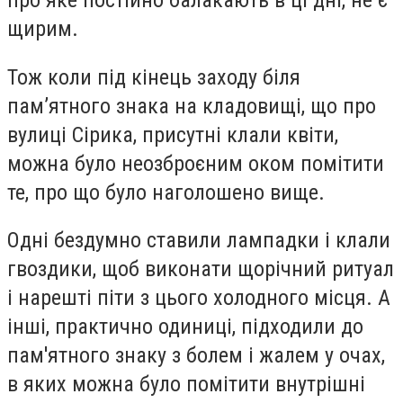
про яке постійно балакають в ці дні, не є
щирим.
Тож коли під кінець заходу біля
пам’ятного знака на кладовищі, що про
вулиці Сірика, присутні клали квіти,
можна було неозброєним оком помітити
те, про що було наголошено вище.
Одні бездумно ставили лампадки і клали
гвоздики, щоб виконати щорічний ритуал
і нарешті піти з цього холодного місця. А
інші, практично одиниці, підходили до
пам'ятного знаку з болем і жалем у очах,
в яких можна було помітити внутрішні