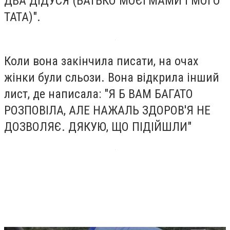
ДВА ДІДУСЯ (БАТЬКО МОЄЇ МАМИ І МОГО
ТАТА)".
Коли вона закінчила писати, на очах
жінки були сльози. Вона відкрила інший
лист, де написала: "Я Б ВАМ БАГАТО
РОЗПОВІЛА, АЛЕ НАЖАЛЬ ЗДОРОВ'Я НЕ
ДОЗВОЛЯЄ. ДЯКУЮ, ЩО ПІДІЙШЛИ"