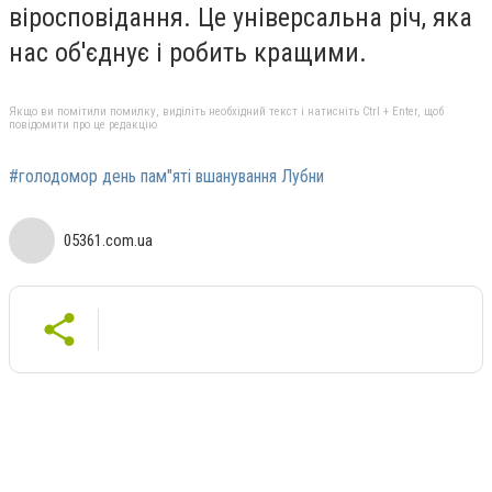
віросповідання. Це універсальна річ, яка
нас об'єднує і робить кращими.
Якщо ви помітили помилку, виділіть необхідний текст і натисніть Ctrl + Enter, щоб
повідомити про це редакцію
#голодомор день пам"яті вшанування Лубни
05361.com.ua