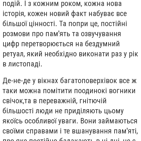
подій. І з кожним роком, кожна нова
історія, кожен новий факт набуває все
більшої цінності. Та попри це, постійні
розмови про пам'ять та озвучування
цифр перетворюється на бездумний
ретуал, який необхідно виконати раз у рік
в листопаді.
Де-не-де у вікнах багатоповерхівок все ж
таки можна помітити поодинокі вогники
свічок,та в переважній, гнітючій
більшості люди не приділяють цьому
якоїсь особливої уваги. Вони займаються
своїми справами і те вшанування пам'яті,