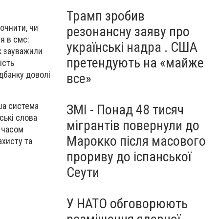
Трамп зробив
очнити, чи
резонансну заяву про
я в смс:
українські надра . США
як зауважили
претендують на «майже
ість
дбанку доволі
все»
ша система
ЗМІ - Понад 48 тисяч
ські слова
мігрантів повернули до
 часом
Марокко після масового
ахисту та
прориву до іспанської
Сеути
У НАТО обговорюють