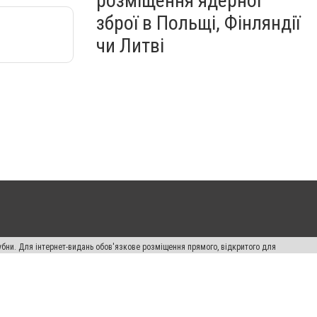
розміщення ядерної
зброї в Польщі, Фінляндії
чи Литві
убни. Для інтернет-видань обов'язкове розміщення прямого, відкритого для
лама" публікуються на правах реклами.
ості
Правила сайту