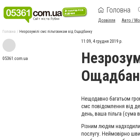
Головна
Дозвілля
Авто / М
Головна
Незрозумілі смс пільговикам від Ощадбанку
11:09, 4 грудня 2019 р.
Незрозум
05361.com.ua
Ощадбан
Нещодавно багатьом гром
смс повідомлення від де
день, ваша пільга (сума в
Різним людям надходили р
послугу. Неймовірно шви