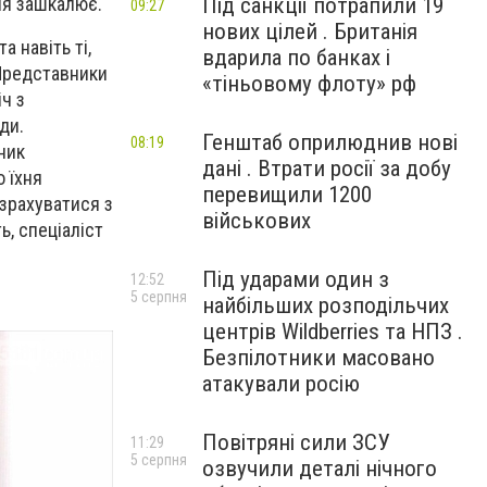
Під санкції потрапили 19
ня зашкалює.
09:27
нових цілей . Британія
а навіть ті,
вдарила по банках і
 Представники
«тіньовому флоту» рф
іч з
ди.
Генштаб оприлюднив нові
08:19
ник
дані . Втрати росії за добу
 їхня
перевищили 1200
зрахуватися з
військових
, спеціаліст
Під ударами один з
12:52
5 серпня
найбільших розподільчих
центрів Wildberries та НПЗ .
Безпілотники масовано
атакували росію
Повітряні сили ЗСУ
11:29
5 серпня
озвучили деталі нічного