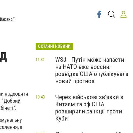
Вакансії
ОСТАННІ НОВИНИ
ід
WSJ - Путін може напасти
11:31
на НАТО вже восени:
розвідка США опублікувала
новий прогноз
ли надходити
Через військові зв'язки з
10:43
: "Добрий
Китаєм та рф США
бінеті".
розширили санкції проти
Куби
комунальну
селення, а