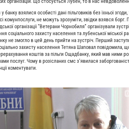
их організацій. Що стосується Лубен, то в нас невдоволен
у банку взялися особисті дані пільговиків без їхньої згоди, т
сі комунпослуги, не можуть зрозуміти, звідки взявся борг.
дської організації "Ветерани Чорнобиля" організували зустр
ня соціального захисту населення та лубенської міської ра
у не змогло в цей день прийти на зустріч. Перший заступ
оціально захисту населення Тетяна Шаповал повідомила, що
рерахування коштів за пільги Ощадбанку, який мав ними ро
ми послуг. Чому в розісланих смс з'явилася заборгованість
нції коментувати.