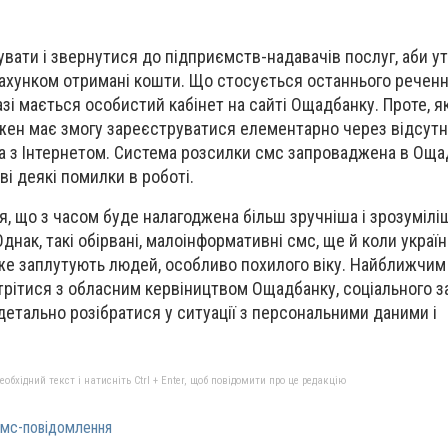
увати і звернутися до підприємств-надавачів послуг, аби ут
рахунком отримані кошти. Що стосується останнього реченн
увазі мається особистий кабінет на сайті Ощадбанку. Проте, 
ожен має змогу зареєструватися елементарно через відсутн
а з Інтернетом. Система розсилки смс запроваджена в Оща
і деякі помилки в роботі.
, що з часом буде налагоджена більш зручніша і зрозумілі
нак, такі обірвані, малоінформативні смс, ще й коли україн
же заплутують людей, особливо похилого віку. Найближчим
трітися з обласним кервіництвом Ощадбанку, соціального з
детально розібратися у ситуації з персональними даними і
бхідний текст і натисніть Ctrl + Enter, щоб повідомити про це редакцію
смс-повідомлення