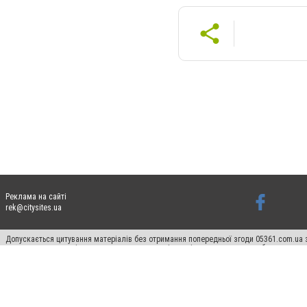
Реклама на сайті
rek@citysites.ua
Допускається цитування матеріалів без отримання попередньої згоди 05361.com.ua з
пошукових систем гіперпосилання на цитовані статті не нижче другого абзацу в тек
Матеріали з плашками "Новини компаній", "Промо", "Партнерський матеріал", "Партнер
Реклама на сайті
Ф