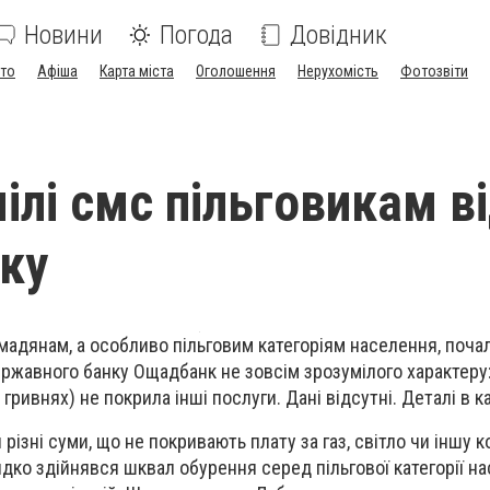
Новини
Погода
Довідник
ото
Афіша
Карта міста
Оголошення
Нерухомість
Фотозвіти
ілі смс пільговикам в
ку
адянам, а особливо пільговим категоріям населення, поча
ржавного банку Ощадбанк не зовсім зрозумілого характеру
 гривнях) не покрила інші послуги. Дані відсутні. Деталі в ка
ізні суми, що не покривають плату за газ, світло чи іншу 
дко здійнявся шквал обурення серед пільгової категорії на