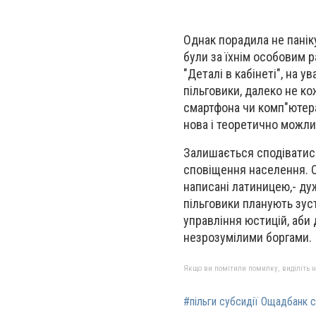
Однак порадила не панік
були за їхнім особовим 
"Деталі в кабінеті", на 
пільговики, далеко не к
смартфона чи комп"ютер
нова і теоретично можлив
Залишається сподіватися
сповіщення населення. Од
написані латиницею,- ду
пільговики планують зус
управління юстицій, аби 
незрозумілими боргами.
Якщо ви помітили помилку, виділіть нео
#пільги субсидії Ощадбанк 