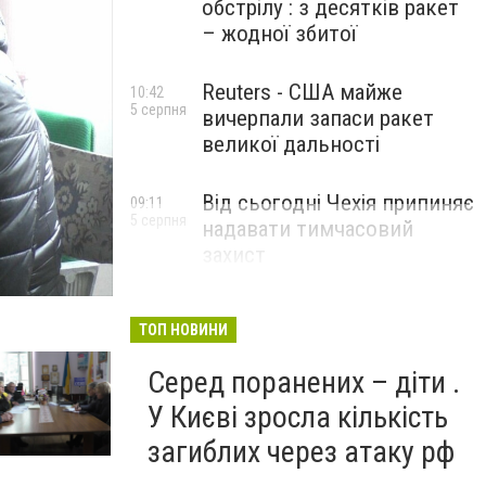
обстрілу : з десятків ракет
– жодної збитої
Reuters - США майже
10:42
5 серпня
вичерпали запаси ракет
великої дальності
Від сьогодні Чехія припиняє
09:11
5 серпня
надавати тимчасовий
захист
військовозобов’язаним
українцям
ТОП НОВИНИ
Серед поранених – діти .
У Києві зросла кількість
загиблих через атаку рф