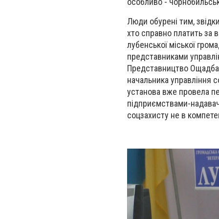
особливо - чорнобильськ
Люди обурені тим, звідки 
хто справно платить за в
лубенської міської грома
представниками управлін
Представництво Ощадбанк
начальника управління с
установа вже провела пе
підприємствами-надавача
соцзахисту не в компете