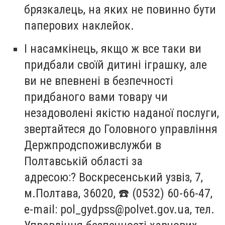
брязкалець, на яких не повинно бути
паперових наклейок.
І насамкінець, якщо ж все таки ви
придбали своїй дитині іграшку, але
ви не впевнені в безпечності
придбаного вами товару чи
незадоволені якістю наданої послуги,
звертайтеся до Головного управління
Держпродспоживслужби в
Полтавській області за
адресою:
?
Воскресенський узвіз, 7,
м.Полтава, 36020,
☎️
(0532) 60-66-47,
e-mail:
pol_gydpss@polvet.gov.ua
, тел.