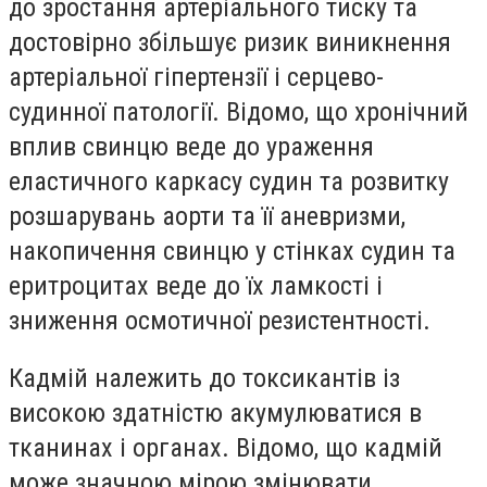
до зростання артеріального тиску та
достовірно збільшує ризик виникнення
артеріальної гіпертензії і серцево-
судинної патології. Відомо, що хронічний
вплив свинцю веде до ураження
еластичного каркасу судин та розвитку
розшарувань аорти та її аневризми,
накопичення свинцю у стінках судин та
еритроцитах веде до їх ламкості і
зниження осмотичної резистентності.
Кадмій належить до токсикантів із
високою здатністю акумулюватися в
тканинах і органах. Відомо, що кадмій
може значною мірою змінювати