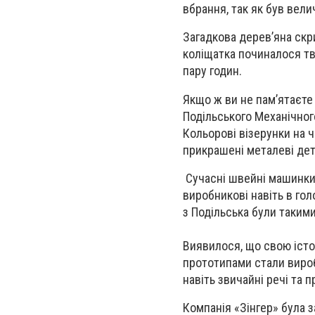
вбрання, так як був вел
Загадкова дерев’яна скри
коліщатка починалося тв
пару годин.
Якщо ж ви не пам’ятаєте 
Подільського Механічного
Кольорові візерунки на 
прикрашені металеві дет
Сучасні швейні машинки
виробникові навіть в го
з Подільська були таки
Виявилося, що свою істо
прототипами стали вироби
навіть звичайні речі та
Компанія «Зінгер» була 