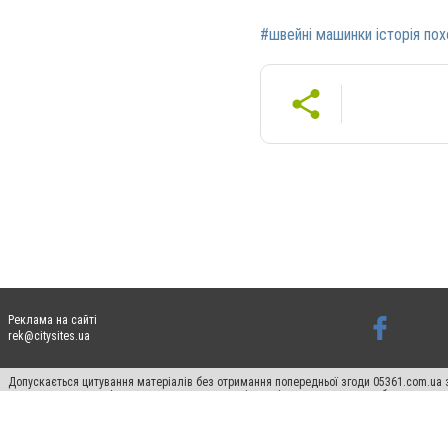
#швейні машинки історія по
Реклама на сайті
rek@citysites.ua
Допускається цитування матеріалів без отримання попередньої згоди 05361.com.ua з
пошукових систем гіперпосилання на цитовані статті не нижче другого абзацу в тек
Матеріали з плашками "Новини компаній", "Промо", "Партнерський матеріал", "Партнер