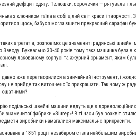
ичезний дефіцит одягу. Пелюшки, сорочечки — рятувала тіль
нька з ключиком таїла в собі цілий світ краси і творчості.
оритися щось, бабуся могла зшити прекрасний сарафан бу
таких агрегатів, розповімо: це знамениті радянські швейні
 Заводу. Буквально 30-40 років тому така машинка була в к
чорному лакованому корпусі та ажурний орнамент, яким бу
алі.
 давно вже перетворилися в звичайний інструмент, і жодн
лову не прийде так витончено їх прикрашати. Так чому ж рад
ми ошатними?
рію подільські швейні машини ведуть ще з дореволюційних ч
 знаменитої фабрики «Зінгер»! В ті часи був розквіт стилю
 предмети виробники намагалися максимально прикрасити.
заснована в 1851 році і незабаром стала найбільшим вироб