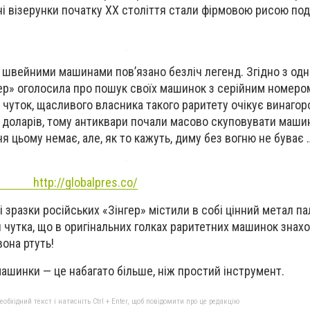
ні візерунки початку XX століття стали фірмовою рисою под
 швейними машинами пов’язано безліч легенд. Згідно з одні
гер» оголосила про пошук своїх машинок з серійним номеро
 чуток, щасливого власника такого раритету очікує винагоро
а доларів, тому антиквари почали масово скуповувати маши
 цьому немає, але, як то кажуть, диму без вогню не буває 
balpres.co/
 зразки російських «Зінгер» містили в собі цінний метал па
я чутка, що в оригінальних голках раритетних машинок знах
она ртуть!
машинки — це набагато більше, ніж простий інструмент.
бхідний текст і натисніть Ctrl + Enter, щоб повідомити про це редакцію