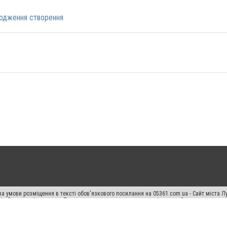
ходження створення
а умови розміщення в тексті обов'язкового посилання на 05361.com.ua - Сайт міста Л
сті або в якості джерела. Порушення виняткових прав переслідується Законом.
ський спецпроєкт", "Політичні новини", "Пресреліз", "PR", "Офіційно", "Політична рек