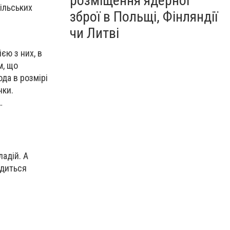
розміщення ядерної
ільських
зброї в Польщі, Фінляндії
чи Литві
єю з них, в
м, що
да в розмірі
нки.
…
ладій. А
одиться