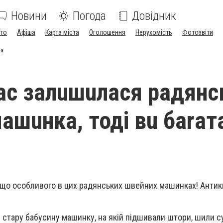
Новини
Погода
Довідник
ото
Афіша
Карта міста
Оголошення
Нерухомість
Фотозвіти
на
ас залuшuлася радянс
ашuнка, тоді вu баrат
 що особливого в цих радянських швейних машинках! Анти
є стару бабусину машинку, на якій підшивали штори, шили су