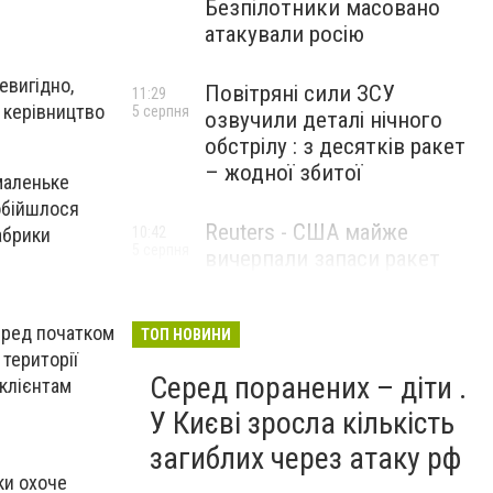
Безпілотники масовано
атакували росію
евигідно,
Повітряні сили ЗСУ
11:29
і керівництво
5 серпня
озвучили деталі нічного
обстрілу : з десятків ракет
– жодної збитої
 маленьке
 обійшлося
Reuters - США майже
10:42
абрики
5 серпня
вичерпали запаси ракет
великої дальності
Перед початком
ТОП НОВИНИ
 території
Серед поранених – діти .
 клієнтам
У Києві зросла кількість
загиблих через атаку рф
ки охоче