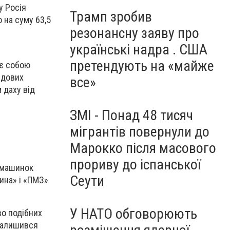
у Росія
Трамп зробив
 на суму 63,5
резонансну заяву про
українські надра . США
претендують на «майже
ає собою
едових
все»
 даху від
ЗМІ - Понад 48 тисяч
мігрантів повернули до
Марокко після масового
прориву до іспанської
х машинок
Сеути
ина» і «ПМЗ»
У НАТО обговорюють
во подібних
 залишився