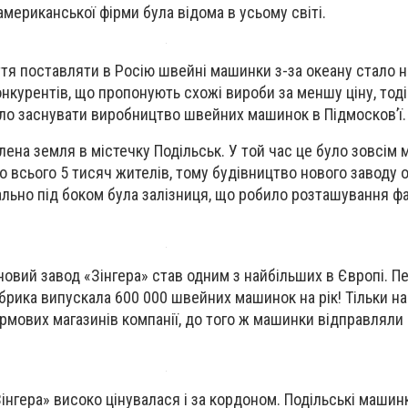
американської фірми була відома в усьому світі.
ття поставляти в Росію швейні машинки з-за океану стало н
онкурентів, що пропонують схожі вироби за меншу ціну, тод
ило заснувати виробництво швейних машинок в Підмосков’ї.
лена земля в містечку Подільськ. У той час це було зовсім
о всього 5 тисяч жителів, тому будівництво нового заводу
льно під боком була залізниця, що робило розташування ф
 новий завод «Зінгера» став одним з найбільших в Європі. 
брика випускала 600 000 швейних машинок на рік! Тільки на
ірмових магазинів компанії, до того ж машинки відправляли
інгера» високо цінувалася і за кордоном. Подільські машин