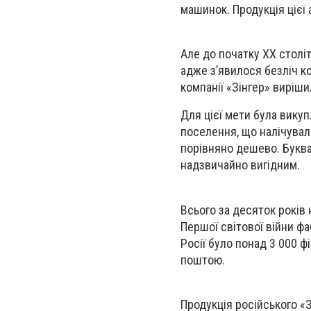
машинок. Продукція цієї 
Але до початку XX столі
адже з’явилося безліч к
компанії «Зінгер» виріш
Для цієї мети була викуп
поселення, що налічувал
порівняно дешево. Буква
надзвичайно вигідним.
Всього за десяток років
Першої світової війни фа
Росії було понад 3 000 ф
поштою.
Продукція російського «З