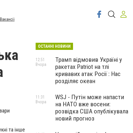
Вакансії
ОСТАННІ НОВИНИ
ька
Трамп відмовив Україні у
12:51
Вчора
ракетах Patriot на тлі
а
кривавих атак Росії : Нас
розділяє океан
WSJ - Путін може напасти
11:31
Вчора
на НАТО вже восени:
квари
розвідка США опублікувала
новий прогноз
кні та інше