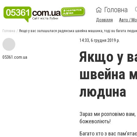
Головна
Дозвілля
Авто / М
Головна
Якщо у вас залuшuлася радянська швейна машuнка, тоді вu баrата людu
14:33, 6 грудня 2019 р.
Якщо у в
05361.com.ua
швейна м
людuна
Зараз ми розповімо вам,
божеволіють!
Багато хто з вас пам’ята