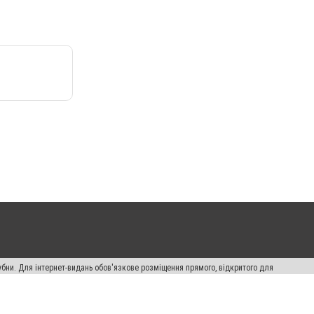
убни. Для інтернет-видань обов'язкове розміщення прямого, відкритого для
лама" публікуються на правах реклами.