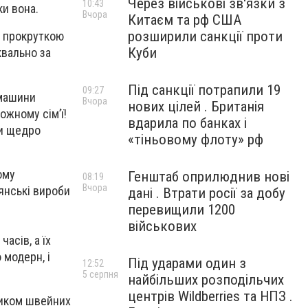
Через військові зв'язки з
10:43
ки вона.
Вчора
Китаєм та рф США
розширили санкції проти
 З прокруткою
Куби
квально за
Під санкції потрапили 19
09:27
 машини
Вчора
нових цілей . Британія
ожному сім’ї!
вдарила по банках і
ли щедро
«тіньовому флоту» рф
ому
Генштаб оприлюднив нові
08:19
Вчора
янські вироби
дані . Втрати росії за добу
перевищили 1200
військових
асів, а їх
 модерн, і
Під ударами один з
12:52
5 серпня
найбільших розподільчих
центрів Wildberries та НПЗ .
ником швейних