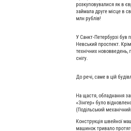
розкуповувалися як в євро
займала друге місце в св
млн рублів!
У Санкт-Петербурзі був 
Невський проспект. Крім
технічних нововведень, 
снігу.
До речі, саме в цій буді
На щастя, обладнання за
«Зінгер» було відновлен
(Подільський механічний
Конструкція швейної маш
машинок тривало протяго