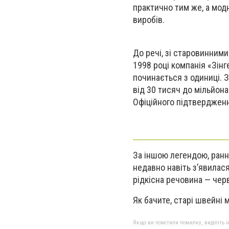
практично тим же, а мод
виробів.
До речі, зі старовинними
1998 році компанія «Зін
починається з одиниці. З
від 30 тисяч до мільйон
Офіційного підтвердження
http://glo
За іншою легендою, ранні
недавно навіть з’явилас
рідкісна речовина — черв
Як бачите, старі швейні 
Якщо ви помітили помилку, виділіть нео