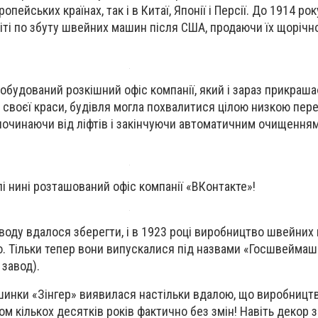
пейських країнах, так і в Китаї, Японії і Персії. До 1914 рок
іті по збуту швейних машин після США, продаючи їх щорічно
побудований розкішний офіс компанії, який і зараз прикраш
 своєї краси, будівля могла похвалитися цілою низкою пер
починаючи від ліфтів і закінчуючи автоматичним очищенням
влі нині розташований офіс компанії «ВКонтакте»!
воду вдалося зберегти, і в 1923 році виробництво швейни
о. Тільки тепер вони випускалися під назвами «Госшвеймаш
 завод).
инки «Зінгер» виявилася настільки вдалою, що виробницт
м кількох десятків років фактично без змін! Навіть декор