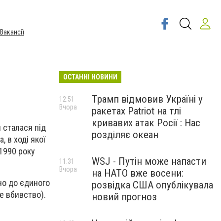
Вакансії
ОСТАННІ НОВИНИ
Трамп відмовив Україні у
12:51
Вчора
ракетах Patriot на тлі
кривавих атак Росії : Нас
я сталася під
розділяє океан
, в ході якої
 1990 року
WSJ - Путін може напасти
11:31
Вчора
на НАТО вже восени:
но до єдиного
розвідка США опублікувала
не вбивство).
новий прогноз