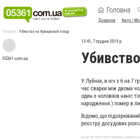
Головна
Дозвілля
Авто / М
Головна
Убивство на Ярмарковій площі
13:41, 7 грудня 2019 р.
Убивство
05361.com.ua
У Лубнах, в ніч з 6 на 7 
час сварки між двома чол
один з чоловіків наніс 
народження ) помер в лі
Відомо, що підозрюваний
реєстру досудових розсл
Якщо ви помітили помилку, виділіть нео