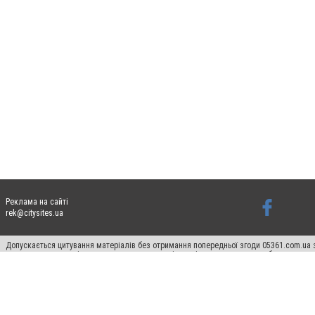
Реклама на сайті
rek@citysites.ua
Допускається цитування матеріалів без отримання попередньої згоди 05361.com.ua з
пошукових систем гіперпосилання на цитовані статті не нижче другого абзацу в тек
Матеріали з плашками "Новини компаній", "Промо", "Партнерський матеріал", "Партнер
Реклама на сайті
Ф