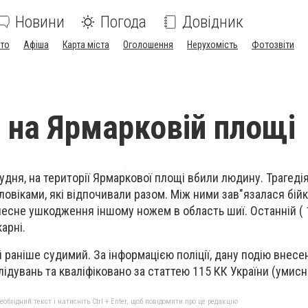
Новини
Погода
Довідник
ото
Афіша
Карта міста
Оголошення
Нерухомість
Фотозвіти
 на Ярмарковій площі
грудня, на території Ярмаркової площі вбили людину. Трагеді
овіками, які відпочивали разом. Між ними зав"язалася бійка
тілесне ушкодження іншому ножем в область шиї. Останній (
карні.
 раніше судимий. За інформацією поліції, дану подію внесе
ідувань та кваліфіковано за статтею 115 КК України (умис
бхідний текст і натисніть Ctrl + Enter, щоб повідомити про це редакцію