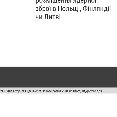
розміщення ядерної
зброї в Польщі, Фінляндії
чи Литві
убни. Для інтернет-видань обов'язкове розміщення прямого, відкритого для
лама" публікуються на правах реклами.
ості
Правила сайту