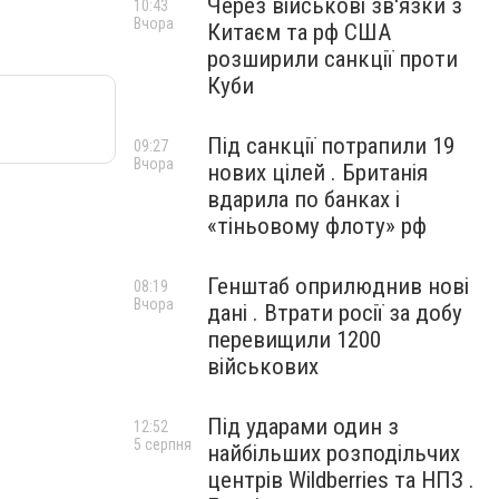
Через військові зв'язки з
10:43
Вчора
Китаєм та рф США
розширили санкції проти
Куби
Під санкції потрапили 19
09:27
Вчора
нових цілей . Британія
вдарила по банках і
«тіньовому флоту» рф
Генштаб оприлюднив нові
08:19
Вчора
дані . Втрати росії за добу
перевищили 1200
військових
Під ударами один з
12:52
5 серпня
найбільших розподільчих
центрів Wildberries та НПЗ .