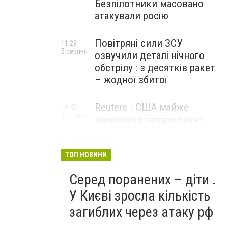
Безпілотники масовано
атакували росію
Повітряні сили ЗСУ
11:29
5 серпня
озвучили деталі нічного
обстрілу : з десятків ракет
– жодної збитої
Reuters - США майже
10:42
5 серпня
вичерпали запаси ракет
великої дальності
ТОП НОВИНИ
Серед поранених – діти .
У Києві зросла кількість
загиблих через атаку рф