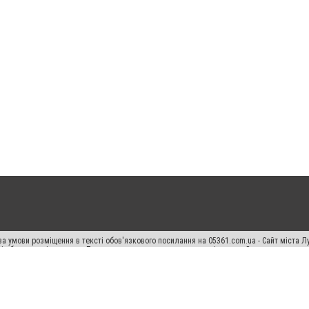
а умови розміщення в тексті обов'язкового посилання на 05361.com.ua - Сайт міста Л
сті або в якості джерела. Порушення виняткових прав переслідується Законом.
ський спецпроєкт", "Політичні новини", "Пресреліз", "PR", "Офіційно", "Політична рек
раншиза "CitySites"
Правила класифайд
Редакційна політика
Політика конфіденційн