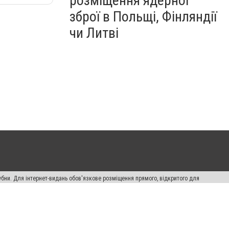
розміщення ядерної
зброї в Польщі, Фінляндії
чи Литві
убни. Для інтернет-видань обов'язкове розміщення прямого, відкритого для
лама" публікуються на правах реклами.
ості
Правила сайту