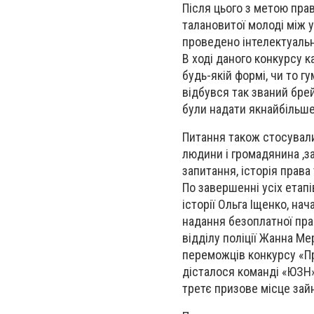
Після цього з метою пра
талановитої молоді між у
проведено інтелектуальн
В ході даного конкурсу 
будь-якій формі, чи то гу
відбувся так званий бре
були надати якнайбільше
Питання також стосували
людини і громадянина ,з
запитання, історія права 
По завершенні усіх етапі
історії Ольга Іщенко, на
надання безоплатної пра
відділу поліції Жанна Ме
переможців конкурсу «Пр
дісталося команді «ЮЗН»
третє призове місце за