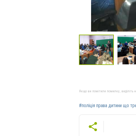
Якщо ви помітили помилку, виділіть нео
#поліція права дитини що тр