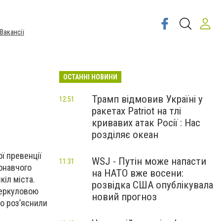
Вакансії
ОСТАННІ НОВИНИ
Трамп відмовив Україні у
12:51
ракетах Patriot на тлі
кривавих атак Росії : Нас
розділяє океан
ї превенції
WSJ - Путін може напасти
11:31
конавчого
на НАТО вже восени:
кіл міста.
розвідка США опублікувала
Меркуловою
новий прогноз
о роз’яснили