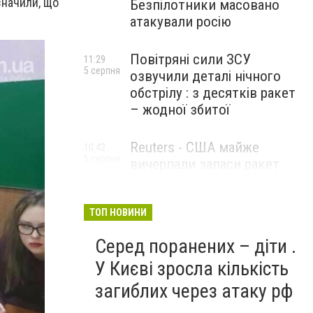
значили, що
Безпілотники масовано
атакували росію
Повітряні сили ЗСУ
11:29
5 серпня
озвучили деталі нічного
обстрілу : з десятків ракет
– жодної збитої
Reuters - США майже
10:42
5 серпня
вичерпали запаси ракет
великої дальності
ТОП НОВИНИ
Серед поранених – діти .
У Києві зросла кількість
загиблих через атаку рф