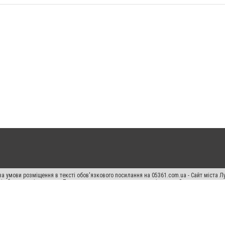
а умови розміщення в тексті обов'язкового посилання на 05361.com.ua - Сайт міста Л
сті або в якості джерела. Порушення виняткових прав переслідується Законом.
ський спецпроєкт", "Політичні новини", "Пресреліз", "PR", "Офіційно", "Політична рек
раншиза "CitySites"
Правила класифайд
Редакційна політика
Політика конфіденційн