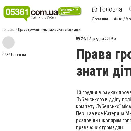
Головна
Дозвілля
Авто / М
Головна
Права громадянина: що мають знати діти
09:24, 17 грудня 2019 р.
Права гр
05361.com.ua
знати діт
13 грудня в рамках пров
Лубенського відділу пол
комітету Лубенської міс
Перш за все Катерина Ми
розповіли школярам голо
права юних громадян.