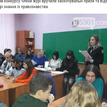
 конкурсу члени журі вручили заохочувальні призи та від
і знання із правознавства.