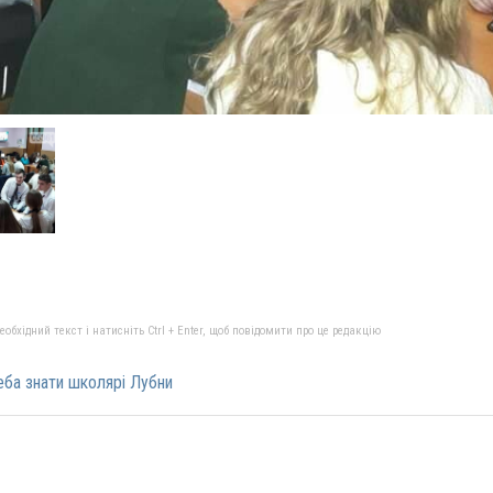
бхідний текст і натисніть Ctrl + Enter, щоб повідомити про це редакцію
еба знати школярі Лубни