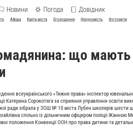
Новини
Погода
Довідник
ото
Афіша
Карта міста
Оголошення
Нерухомість
Фотозвіти
омадянина: що мають
и
едення всеукраїнського «Тижня права» інспектор ювенально
іції Катерина Сорокотяга за сприяння управління освіти ви
ької ради зібрала у ЗОШ № 10 міста Лубен школярів шести ш
хайлівна спільно із дільничним офіцером поліції Жанною 
вні положення Конвенції ООН про права дитини та детальн