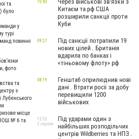
Через військові зв'язки з
10:43
ої та
Китаєм та рф США
) було
розширили санкції проти
Куби
команди у
му турі
Під санкції потрапили 19
оманд повинні
09:27
нових цілей . Британія
вдарила по банках і
бов’язки
«тіньовому флоту» рф
и, фото
Генштаб оприлюднив нові
08:19
вства та
дані . Втрати росії за добу
центру з
перевищили 1200
ї Лубенського
військових
ли
призове місце
Під ударами один з
12:52
 ЗОШ № 6 та
5 серпня
найбільших розподільчих
центрів Wildberries та НПЗ .