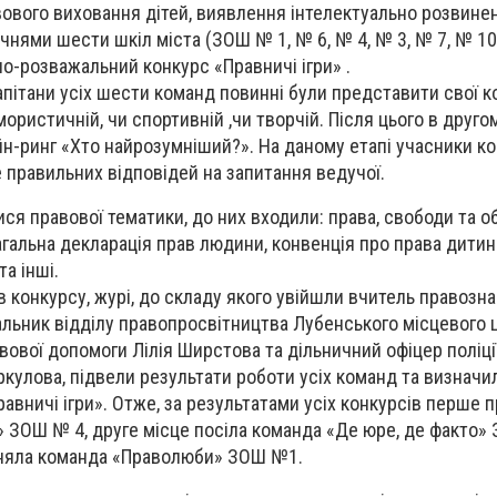
вового виховання дітей, виявлення інтелектуально розвинен
чнями шести шкіл міста (ЗОШ № 1, № 6, № 4, № 3, № 7, № 10
о-розважальний конкурс «Правничі ігри» .
капітани усіх шести команд повинні були представити свої 
мористичній, чи спортивній ,чи творчій. Після цього в друго
йн-ринг «Хто найрозумніший?». На даному етапі учасники к
 правильних відповідей на запитання ведучої.
ся правової тематики, до них входили: права, свободи та о
агальна декларація прав людини, конвенція про права дитин
та інші.
в конкурсу, журі, до складу якого увійшли вчитель правозна
чальник відділу правопросвітництва Лубенського місцевого 
вової допомоги Лілія Ширстова та дільничний офіцер поліці
ркулова, підвели результати роботи усіх команд та визначи
авничі ігри». Отже, за результатами усіх конкурсів перше 
 ЗОШ № 4, друге місце посіла команда «Де юре, де факто»
йняла команда «Праволюби» ЗОШ №1.