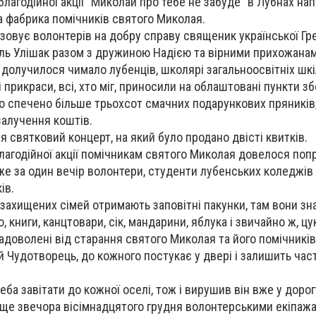
благодійної акції "Миколай про тебе не забуде" в Лубнах на
 фабрика помічників святого Миколая.
ізовує волонтерів на добру справу священик української Гр
ль Улішак разом з дружиною Надією та вірними прихожанам
 долучилося чимало лубенців, школярі загальноосвітніх шкі
прикраси, всі, хто міг, приносили на облаштовані пункти з
ло спечено більше трьохсот смачних подарункових пряників
залучення коштів.
ся святковий концерт, на який було продано двісті квитків.
благодійної акції помічникам святого Миколая довелося по
е за один вечір волонтери, студенти лубенських коледжів
ів.
езахищених сімей отримають заповітні пакунки, там вони зн
о, книги, канцтовари, сік, мандарини, яблука і звичайно ж, цу
задоволені від старання святого Миколая та його помічників
й Чудотворець, до кожного постукає у двері і залишить час
реба завітати до кожної оселі, тож і вирушив він вже у дорог
 ще звечора вісімнадцятого грудня волонтерськими екіпаж