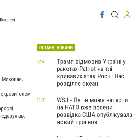
Вакансії
ОСТАННІ НОВИНИ
Трамп відмовив Україні у
12:51
ракетах Patriot на тлі
кривавих атак Росії : Нас
я Миколая,
розділяє океан
 покровителем
WSJ - Путін може напасти
11:31
на НАТО вже восени:
орослі
розвідка США опублікувала
подарунків,
новий прогноз