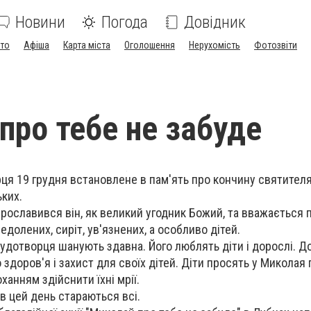
Новини
Погода
Довідник
ото
Афіша
Карта міста
Оголошення
Нерухомість
Фотозвіти
про тебе не забуде
я 19 грудня встановлене в пам'ять про кончину святител
ьких.
 прославився він, як великий угодник Божий, та вважається
недолених, сиріт, ув'язнених, а особливо дітей.
Чудотворця шанують здавна. Його люблять діти і дорослі. Д
здоров'я і захист для своїх дітей. Діти просять у Миколая 
ханням здійснити їхні мрії.
в цей день стараються всі.