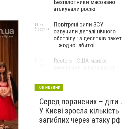
Безпілотники масовано
атакували росію
Повітряні сили ЗСУ
11:29
5 серпня
озвучили деталі нічного
обстрілу : з десятків ракет
– жодної збитої
Reuters - США майже
10:42
5 серпня
вичерпали запаси ракет
великої дальності
ТОП НОВИНИ
Серед поранених – діти .
У Києві зросла кількість
загиблих через атаку рф