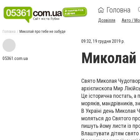
Головна
Дозвілля
Авто / М
Головна
Миколай про тебе не забуде
09:32, 19 грудня 2019 р.
Миколай 
05361.com.ua
Свято Миколая Чудотворц
архієпископа Мир Лікійс
Це історична постать, а
моряків, мандрівників, з
В Україні день Миколая 
моляться до Святого про 
пишуть йому листи із про
Влаштувати дітям свято 