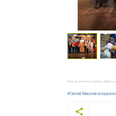
Якщо ви помітили помилку, виділіть нео
#Святий Миколай всеукраїнсь