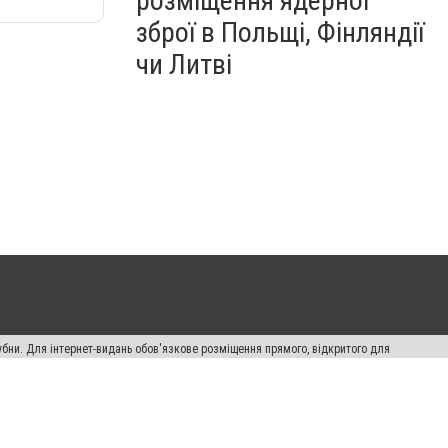
розміщення ядерної
зброї в Польщі, Фінляндії
чи Литві
убни. Для інтернет-видань обов'язкове розміщення прямого, відкритого для
лама" публікуються на правах реклами.
ості
Правила сайту