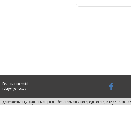
Реклама на сайті
rek@citysites.ua
Допускається цитування матеріалів без отримання попередньої згоди 05361.com.ua з
пошукових систем гіперпосилання на цитовані статті не нижче другого абзацу в тек
Матеріали з плашками "Новини компаній", "Промо", "Партнерський матеріал", "Партнер
Реклама на сайті
Ф