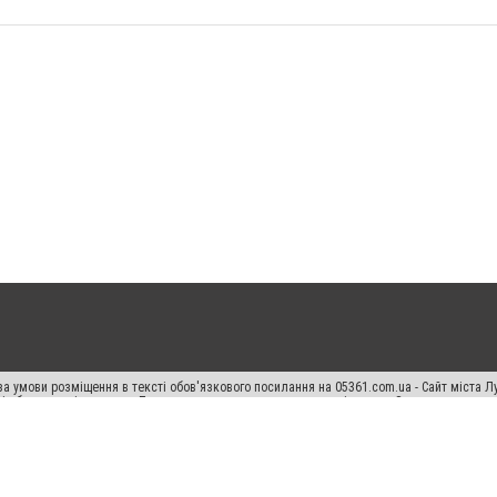
а умови розміщення в тексті обов'язкового посилання на 05361.com.ua - Сайт міста Л
сті або в якості джерела. Порушення виняткових прав переслідується Законом.
ський спецпроєкт", "Політичні новини", "Пресреліз", "PR", "Офіційно", "Політична рек
раншиза "CitySites"
Правила класифайд
Редакційна політика
Політика конфіденційн