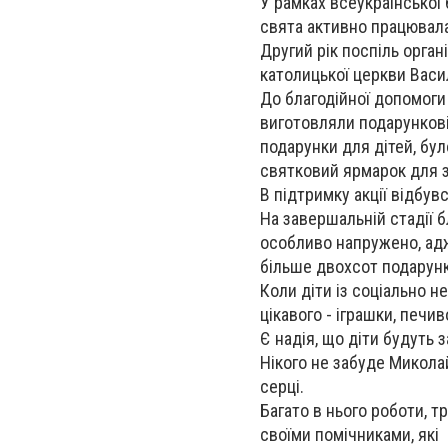
У рамках всеукраїнської 
свята активно працювала
Другий рік поспіль орган
католицької церкви Васи
До благодійної допомоги
виготовляли подарункові 
подарунки для дітей, бу
святковий ярмарок для 
В підтримку акції відбув
На завершальній стадії 
особливо напружено, адж
більше двохсот подарунк
Коли діти із соціально н
цікавого - іграшки, печив
Є надія, що діти будуть 
Нікого не забуде Микола
серці.
Багато в нього роботи, т
своїми помічниками, які