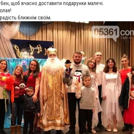
бен, щоб вчасно доставити подарунки малечі.
олая!
 радість ближнім своїм.