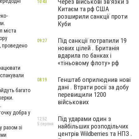
передодні
Через військові зв'язки з
10:43
Китаєм та рф США
еко-
розширили санкції проти
и.
Куби
л міста
бору
Під санкції потрапили 19
09:27
, проведено
нових цілей . Британія
вдарила по банках і
«тіньовому флоту» рф
працювати
 спакували
Генштаб оприлюднив нові
08:19
дані . Втрати росії за добу
айдуть багато
перевищили 1200
керки.
військових
.
точку добра у
Під ударами один з
12:52
5 серпня
найбільших розподільчих
у разом зі
центрів Wildberries та НПЗ .
ами