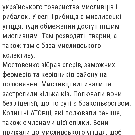
українського товариства мисливців і
рибалок. У селі Грибища є мисливські
угіддя, туди обмежений доступ іншим
мисливцям. Там розводять тварин, а
також там є база мисливського
колективу.
Мостовенко зібрав єгерів, заможних
фермерів та керівників району на
полювання. Мисливці випивали та
застрелили кілька кіз. Полювали вони
без ліцензії, що по суті є браконьєрством.
Колишні АТОвці, які полювали раніше,
також є членами цієї спілки. Вони
приїхали до мисливського угіддя, щоб