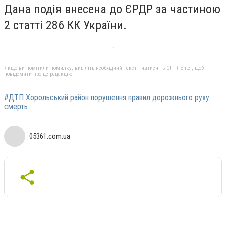
Дана подія внесена до ЄРДР за частиною
2 статті 286 КК України.
Якщо ви помітили помилку, виділіть необхідний текст і натисніть Ctrl + Enter, щоб
повідомити про це редакцію
#ДТП Хорольський район порушення правил дорожнього руху
смерть
05361.com.ua