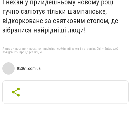
І нехай у прийдешньому новому році
гучно салютує тільки шампанське,
відкорковане за святковим столом, де
зібралися найрідніші люди!
Якщо ви помітили помилку, виділіть необхідний текст і натисніть Ctrl + Enter, щоб
повідомити про це редакцію
05361.com.ua