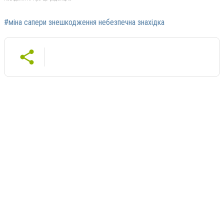
#міна сапери знешкодження небезпечна знахідка