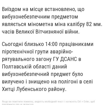
Виїздом на місце встановлено, що
вибухонебезпечним предметом
являється мінометна міна калібру 82 мм.
часів Великої Вітчизняної війни.
Сьогодні близько 14:00 працівниками
піротехнічної групи аварійно-
рятувального загону ГУ ДСАНС в
Полтавській області даний
вибухонебезпечний предмет було
вилучено і знищено на полігоні в селі
Хитці Лубенського району.
Якщо ви помітили помилку, виділіть необхідний текст і натисніть Ctrl + Enter, щоб
повідомити про це редакцію