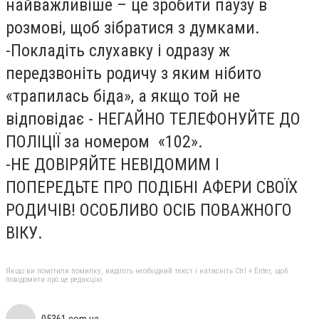
найважливіше – це зробити паузу в
розмові, щоб зібратися з думками.
-Покладіть слухавку і одразу ж
передзвоніть родичу з яким нібито
«трапилась біда», а якщо той не
відповідає - НЕГАЙНО ТЕЛЕФОНУЙТЕ ДО
ПОЛІЦІЇ за номером «102».
-НЕ ДОВІРЯЙТЕ НЕВІДОМИМ І
ПОПЕРЕДЬТЕ ПРО ПОДІБНІ АФЕРИ СВОЇХ
РОДИЧІВ! ОСОБЛИВО ОСІБ ПОВАЖНОГО
ВІКУ.
Якщо ви помітили помилку, виділіть необхідний текст і натисніть Ctrl + Enter, щоб
повідомити про це редакцію
05361.com.ua