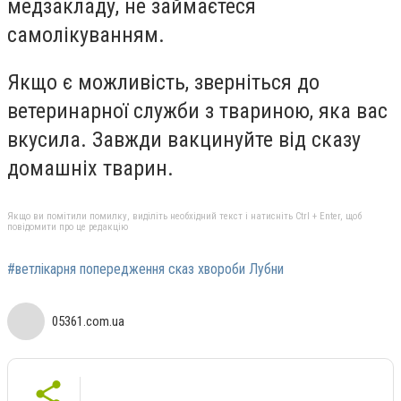
медзакладу, не займаєтеся
самолікуванням.
Якщо є можливість, зверніться до
ветеринарної служби з твариною, яка вас
вкусила. Завжди вакцинуйте від сказу
домашніх тварин.
Якщо ви помітили помилку, виділіть необхідний текст і натисніть Ctrl + Enter, щоб
повідомити про це редакцію
#ветлікарня попередження сказ хвороби Лубни
05361.com.ua