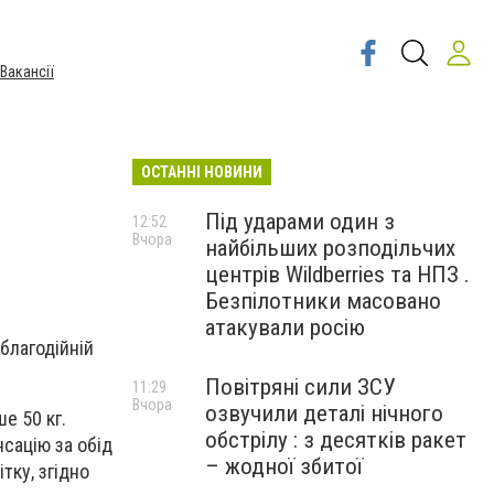
Вакансії
ОСТАННІ НОВИНИ
Під ударами один з
12:52
Вчора
найбільших розподільчих
центрів Wildberries та НПЗ .
Безпілотники масовано
атакували росію
благодійній
Повітряні сили ЗСУ
11:29
Вчора
озвучили деталі нічного
е 50 кг.
обстрілу : з десятків ракет
сацію за обід
– жодної збитої
тку, згідно