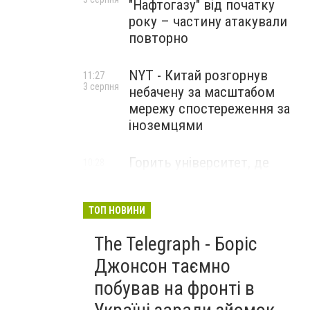
"Нафтогазу" від початку
року – частину атакували
повторно
NYT - Китай розгорнув
11:27
3 серпня
небачену за масштабом
мережу спостереження за
іноземцями
Горить університет, де
10:28
3 серпня
розробляли системи БПЛА .
Удар по Бєлгороду
ТОП НОВИНИ
The Telegraph - Боріс
Джонсон таємно
побував на фронті в