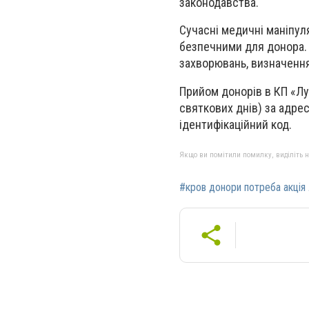
законодавства.
Сучасні медичні маніпул
безпечними для донора. 
захворювань, визначення
Прийом донорів в КП «Лу
святкових днів) за адресо
ідентифікаційний код.
Якщо ви помітили помилку, виділіть нео
#кров донори потреба акція