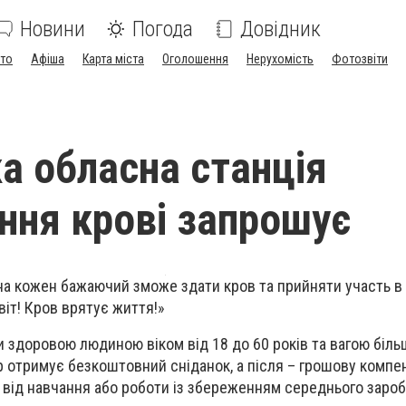
Новини
Погода
Довідник
ото
Афіша
Карта міста
Оголошення
Нерухомість
Фотозвіти
а обласна станція
ння крові запрошує
а кожен бажаючий зможе здати кров та прийняти участь в 
світ! Кров врятує життя!»
 здоровою людиною віком від 18 до 60 років та вагою більш
отримує безкоштовний сніданок, а після – грошову компен
я від навчання або роботи із збереженням середнього заробі