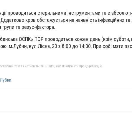
яції проводяться стерильними інструментами та є абсолют
Додатково кров обстежується на наявність інфекційних та 
 групи та резус-фактора.
бенська ОСПК» ПОР проводиться кожен день (крім суботи, н
ю: м.Лубни, вул.Лісна, 23 з 8:00 до 14:00. При собі мати па
бхідний текст і натисніть Ctrl + Enter, щоб повідомити про це редакцію
 Лубни