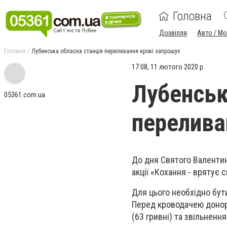
Головна
Дозвілля
Авто / М
Головна
Лубенська обласна станція переливання крові запрошує
17:08, 11 лютого 2020 р.
Лубенськ
05361.com.ua
перелива
До дня Святого Валентин
акції «Кохання - врятує 
Для цього необхідно бути
Перед кроводачею донор 
(63 гривні) та звільненн