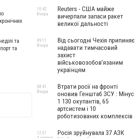
Reuters - США майже
10:42
но
Вчора
вичерпали запаси ракет
хронічних
великої дальності
Від сьогодні Чехія припиняє
еділі та
09:11
Вчора
надавати тимчасовий
спорт та
захист
військовозобов’язаним
українцям
Втрати росії на фронті
08:41
Вчора
оновив Генштаб ЗСУ : Мінус
1 130 окупантів, 65
артсистем і 10
роботизованих комплексів
Росія зруйнувала 37 АЗК
12:51
3 серпня