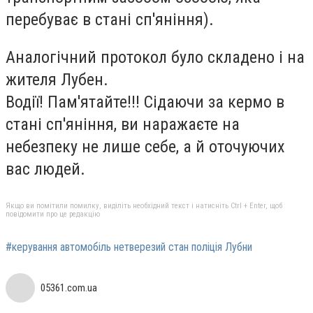
перебуває в стані сп'яніння).
Аналогічний протокол було складено і на
жителя Лубен.
Водії! Пам'ятайте!!! Сідаючи за кермо в
стані сп'яніння, ви наражаєте на
небезпеку не лише себе, а й оточуючих
вас людей.
Якщо ви помітили помилку, виділіть необхідний текст і натисніть Ctrl + Enter, щоб
повідомити про це редакцію
#керування автомобіль нетверезий стан поліція Лубни
05361.com.ua