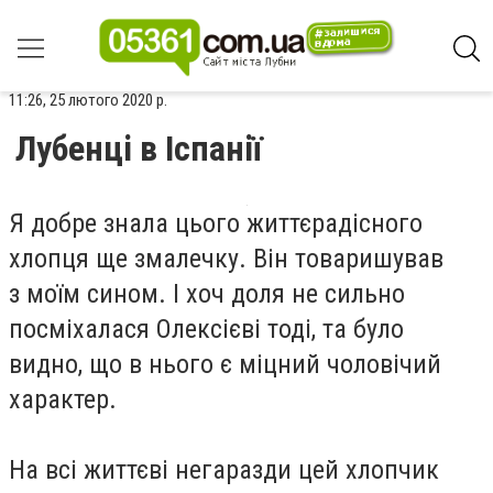
11:26, 25 лютого 2020 р.
Лубенці в Іспанії
Я добре знала цього життєрадісного
хлопця ще змалечку. Він товаришував
з моїм сином. І хоч доля не сильно
посміхалася Олексієві тоді, та було
видно, що в нього є міцний чоловічий
характер.
На всі життєві негаразди цей хлопчик