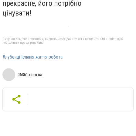
прекрасне, його потрібно
цінувати!
Якщо ви помітили помилку, виділіть необхідний текст і натисніть Ctrl + Enter, щоб
повідомити про це редакцію
#лубенці Іспанія життя робота
05361.com.ua