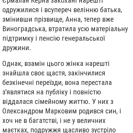
Єрмалая Керна закохані нарешті
одружилися і всупереч велінню батька,
змінивши прізвище, Анна, тепер вже
Виноградська, втратила усю матеріальну
підтримку і пенсію генеральської
дружини.
Однак, взамін цього жінка нарешті
знайшла своє щастя, закінчилися
безкінечні переїзди, вона перестала
з'являтися на публіку і повністю
віддалася сімейному життю. У них з
Олександром Марковим родився син, і
хоч не в багатстві, і не у величних
маєтках, подружжя щасливо зустріло