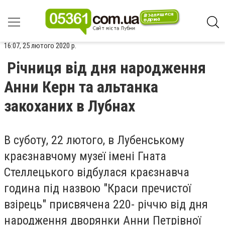
16:07, 25 лютого 2020 р.
Річниця від дня народження
Анни Керн та альтанка
закоханих в Лубнах
В суботу, 22 лютого, в Лубенському
краєзнавчому музеї імені Гната
Стеллецького відбулася краєзнавча
година під назвою "Краси пречистої
взірець" присвячена 220- річчю від дня
народження дворянки Анни Петрівної