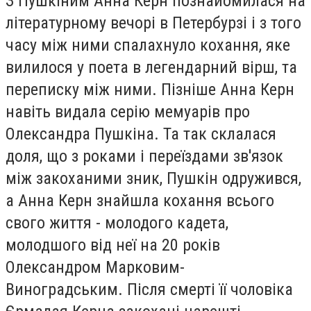
З Пушкіним Анна Керн познайомилася на
літературному вечорі в Петербурзі і з того
часу між ними спалахнуло кохання, яке
вилилося у поета в легендарний вірш, та
переписку між ними. Пізніше Анна Керн
навіть видала серію мемуарів про
Олександра Пушкіна. Та так склалася
доля, що з роками і переїздами зв'язок
між закоханими зник, Пушкін одружився,
а Анна Керн знайшла кохання всього
свого життя - молодого кадета,
молодшого від неї на 20 років
Олександром Марковим-
Виноградським. Після смерті її чоловіка