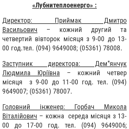
«Лубнитеплоенерго» :
Директор: Приймак Дмитро
Васильович
– кожний другий та
четвертий вівторок місяця з
9
-00 до
13-
00
год.тел. (094) 9649008; (05361) 78008.
Заступник директора: Дем"янчук
Людмила Юріївна
– кожний четвер
місяця з 9-00 до 11-00 год. тел. (094)
9649007; (05361) 78007.
Головний інженер: Горбач Микола
Віталійович
– кожна середа місяця з 13-
00 до 17-00 год. тел. (094) 9649006;