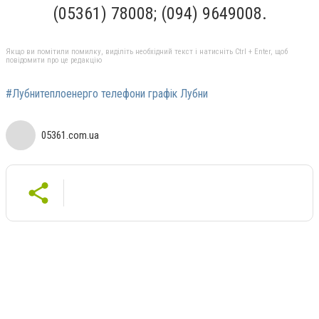
(05361) 78008; (094) 9649008.
Якщо ви помітили помилку, виділіть необхідний текст і натисніть Ctrl + Enter, щоб
повідомити про це редакцію
#Лубнитеплоенерго телефони графік Лубни
05361.com.ua