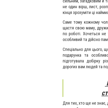
сильним, загадковим й 
не один вірш, лист, розп
кінця зрозуміти ці наймил
Саме тому кожному чоло
щастя свою маму, дружин
по роботі. Хочеться не 
особливий та дійсно пам
Спеціально для цього, щ
подарунка та особлив
підготувала добірку р
дорогих вам людей та по
К
ст
Для тих, хто ще не знає,