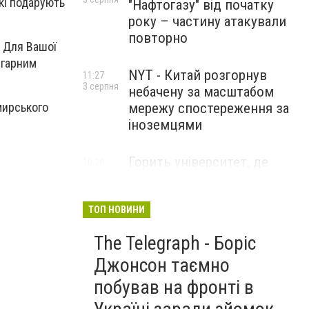
кі подарують
"Нафтогазу" від початку
року – частину атакували
повторно
. Для Вашої
 гарним
NYT - Китай розгорнув
11:27
3 серпня
небачену за масштабом
мережу спостереження за
мирського
іноземцями
Горить університет, де
10:28
3 серпня
розробляли системи БПЛА .
Удар по Бєлгороду
ТОП НОВИНИ
The Telegraph - Боріс
Джонсон таємно
побував на фронті в