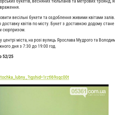
рських букетів, весняних тюльпанів та метрових троянд, я
 враження.
овити весільні букети та оздоблення живими квітами залів
 доставку квітів по місту. Букет з доставкою додому стане
им сюрпризом.
 центрі міста, на розі вулиць Ярослава Мудрого та Володи
ого дня з 7:30 до 19:00 год.
о 52/25
itochka
_
lubny
_?
igshid
=1
rztl
69
sqc
00
t