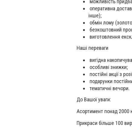
можливість придбат
оперативна доставк
інше);
обмін лому (золото,
безкоштовний проф
виготовлення екскл
Наші переваги
вигідна накопичува
особливі знижки;
постійні акції з ро
подарунки постійни
тематичні вечори.
До Вашої уваги:
Асортимент понад 2000 
Прикраси більше 100 вир