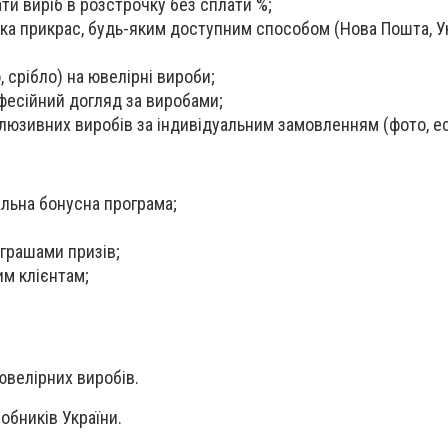
и виріб в розстрочку без сплати %;
а прикрас, будь-яким доступним способом (Нова Пошта, У
 срібло) на ювелірні вироби;
есійний догляд за виробами;
юзивних виробів за індивідуальним замовленням (фото, ес
льна бонусна програма;
зіграшами призів;
м клієнтам;
ювелірних виробів.
обників України.