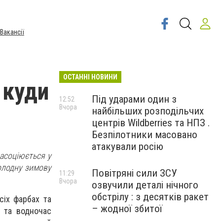
Вакансії
ОСТАННІ НОВИНИ
 куди
Під ударами один з
12:52
Вчора
найбільших розподільчих
центрів Wildberries та НПЗ .
Безпілотники масовано
атакували росію
 асоціюється у
холодну зимову
Повітряні сили ЗСУ
11:29
Вчора
озвучили деталі нічного
обстрілу : з десятків ракет
сіх фарбах та
– жодної збитої
м та водночас