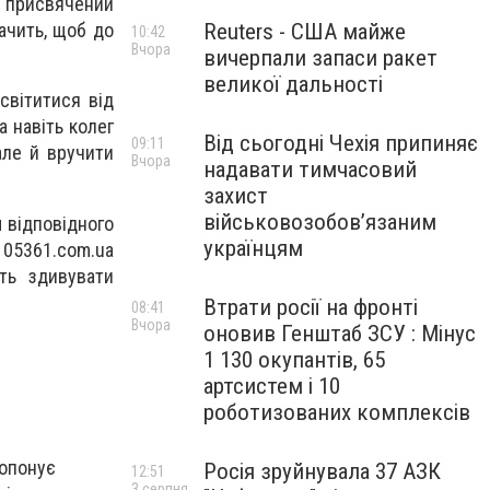
а присвячений
Reuters - США майже
тачить, щоб до
10:42
Вчора
вичерпали запаси ракет
великої дальності
світитися від
а навіть колег
Від сьогодні Чехія припиняє
09:11
але й вручити
Вчора
надавати тимчасовий
захист
військовозобов’язаним
м відповідного
українцям
05361.com.ua
ть здивувати
Втрати росії на фронті
08:41
Вчора
оновив Генштаб ЗСУ : Мінус
1 130 окупантів, 65
артсистем і 10
роботизованих комплексів
ропонує
Росія зруйнувала 37 АЗК
12:51
3 серпня