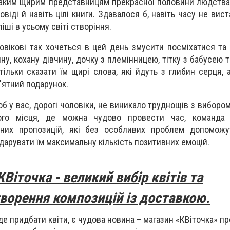
таким щирим представницям прекрасної половини людств
овіді й навіть цілі книги. Здавалося б, навіть часу не вис
іші в усьому світі створіння.
вікові так хочеться в цей день змусити посміхатися та 
у, кохану дівчину, дочку з племінницею, тітку з бабусею т
тільки сказати їм щирі слова, які йдуть з глибин серця, 
'ятний подарунок.
об у вас, дорогі чоловіки, не виникало труднощів з виборо
ого місця, де можна чудово провести час, команда 
ізних пропозицій, які без особливих проблем допоможу
дарувати їм максимальну кількість позитивних емоцій.
Віточка - великий вибір квітів та
ворення композицій із доставкою.
 де придбати квіти, є чудова новина – магазин «КВіточка» п