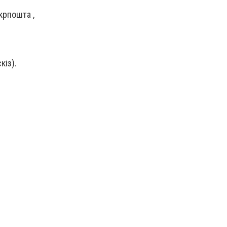
крпошта ,
кіз).