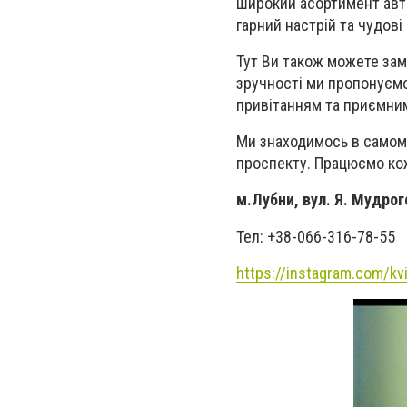
широкий асортимент авто
гарний настрій та чудові
Тут Ви також можете зам
зручності ми пропонуємо
привітанням та приємн
Ми знаходимось в самому
проспекту. Працюємо кожн
м.Лубни, вул. Я. Мудрог
Тел: +38-066-316-78-55
https
://
instagram
.
com
/
kv