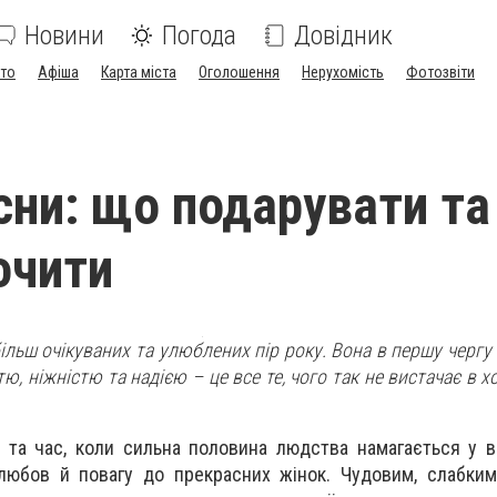
Новини
Погода
Довідник
ото
Афіша
Карта міста
Оголошення
Нерухомість
Фотозвіти
сни: що подарувати та
очити
більш очікуваних та улюблених пір року. Вона в першу чергу
тю, ніжністю та надією – це все те, чого так не вистачає в 
и та час, коли сильна половина людства намагається у в
 любов й повагу до прекрасних жінок. Чудовим, слабки