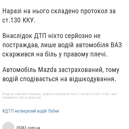
Наразі на нього складено протокол за
ст.130 ККУ.
Внаслідок ДТП ніхто серйозно не
постраждав, лише водій автомобіля ВАЗ
скаржився на біль у правому плечі.
Автомобіль Mazda застрахований, тому
водій сподівається на відшкодування.
Якщо ви помітили помилку, виділіть необхідний текст і натисніть Ctrl + Enter, щоб
повідомити про це редакцію
#ДТП нетверезий водій Лубни
05361.com.ua