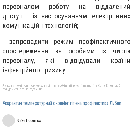
персоналом роботу на віддалений
доступ із застосуванням електронних
комунікацій і технологій;
- запровадити режим профілактичного
спостереження за особами із числа
персоналу, які відвідували країни
інфекційного ризику.
Якщо ви помітили помилку, виділіть необхідний текст і натисніть Ctrl + Enter, щоб
повідомити про це редакцію
#карантин температурний скринінг гігієна профілактика Лубни
05361.com.ua