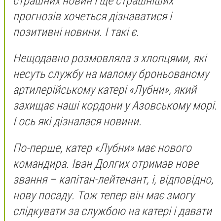
страшних новин і ще страшніших
прогнозів хочеться дізнаватися і
позитивні новини. І такі є.
Нещодавно розмовляла з хлопцями, які
несуть службу на малому броньованому
артилерійському катері «Лубни», який
захищає наші кордони у Азовському морі.
І ось які дізналася новини.
По-перше, катер «Лубни» має нового
командира. Іван Долгих отримав нове
звання – капітан-лейтенант, і, відповідно,
нову посаду. Тож тепер він має змогу
слідкувати за службою на катері і давати