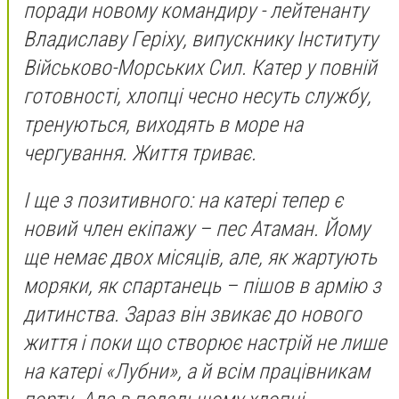
поради новому командиру - лейтенанту
Владиславу Геріху, випускнику Інституту
Військово-Морських Сил. Катер у повній
готовності, хлопці чесно несуть службу,
тренуються, виходять в море на
чергування. Життя триває.
І ще з позитивного: на катері тепер є
новий член екіпажу – пес Атаман. Йому
ще немає двох місяців, але, як жартують
моряки, як спартанець – пішов в армію з
дитинства. Зараз він звикає до нового
життя і поки що створює настрій не лише
на катері «Лубни», а й всім працівникам