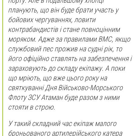
порту. Але в подальшому хлопці
планують, що він буде брати участь у
бойових чергуваннях, ловити
контрабандистів і стане повноцінним
моряком. Адже за правилами ВМС, якщо
службовий пес прожив на судні рік, то
його офіційно ставлять на забезпечення і
зараховують до складу екіпажу. А поки
що мріють, що вже цього року на
святкуванні Дня Військово-Морського
Флоту ЗСУ Атаман буде разом з ними
стояти в строю.
У такий складний час екіпаж малого
броньованого артилерійського катера